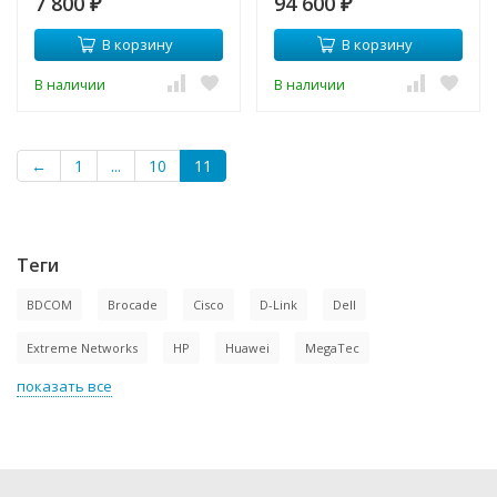
7 800
94 600
₽
₽
В корзину
В корзину
В наличии
В наличии
←
1
...
10
11
Теги
BDCOM
Brocade
Cisco
D-Link
Dell
Extreme Networks
HP
Huawei
MegaTec
показать все