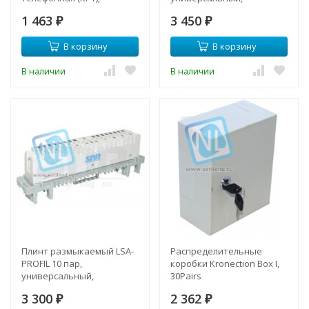
металлическая, 20 пар,
маркировка 0…9
1 463
3 450
без плинтов
₽
₽
В корзину
В корзину
В наличии
В наличии
Плинт размыкаемый LSA-
Распределительные
PROFIL 10 пар,
коробки Kronection Box I,
универсальный,
30Pairs
маркировка 1…0
3 300
2 362
₽
₽