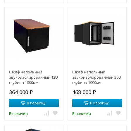
Шкаф напольный
Шкаф напольный
звукоизолированный 12U
звукоизолированный 20U
глубина 1000мм
глубина 1000мм
(охлаждение, контроль
(охлаждение, контроль
364 000
468 000
климата)
₽
климата)
₽
В корзину
В корзину
В наличии
В наличии