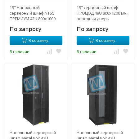
19" Напольный
19" серверный шкаф
серверный шкаф NTSS
ПРОЦОД 48U 800х1200 мм,
ПРЕМИУМ 42U 800x1000
передняя дверь
мм, передняя дверь
перфорация, задние
По запросу
По запросу
стекло, задняя глухая
двери двойная перф.,
металл, боковые стенки,
регулируемые опоры, RAL
В корзину
В корзину
регулируемые опоры, RAL
9005
7035
В наличии
В наличии
Напольный серверный
Напольный серверный
шкаф Metal Box 42U
шкаф Metal Box 42U