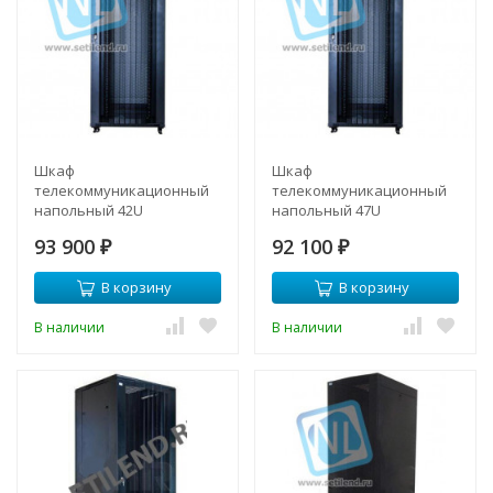
Шкаф
Шкаф
телекоммуникационный
телекоммуникационный
напольный 42U
напольный 47U
800x1000мм, серия TFC
800x1000мм, серия TFC
93 900
92 100
(SNR-TFC-428010-CPDP-B)
₽
(SNR-TFC-478010-CPDP-B)
₽
В корзину
В корзину
В наличии
В наличии