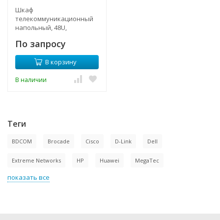
Шкаф
телекоммуникационный
напольный, 48U,
750х1000мм, тип TFA
По запросу
В корзину
В наличии
Теги
BDCOM
Brocade
Cisco
D-Link
Dell
Extreme Networks
HP
Huawei
MegaTec
показать все