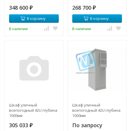
(предустановленный
охлаждение, контроль
348 600
268 700
кондиционер 500Вт)
₽
климата)
₽
В корзину
В корзину
В наличии
В наличии
Шкаф уличный
Шкаф уличный
всепогодный 42U глубина
всепогодный 42U глубина
1000мм
1000мм
(предустановленный
(предустановленный
305 033
По запросу
кондиционер 1000Вт)
₽
кондиционер 500Вт)