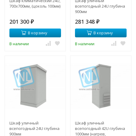
Шкаф климатический 24U,
Шкаф уличный
700х700мм, (цоколь 100мм)
всепогодный 24U глубина
900мм
(предустановленный
201 300
281 348
₽
кондиционер 1500Вт)
₽
В корзину
В корзину
В наличии
В наличии
Шкаф уличный
Шкаф уличный
всепогодный 24U глубина
всепогодный 42U глубина
900мм
1000мм (нагрев,