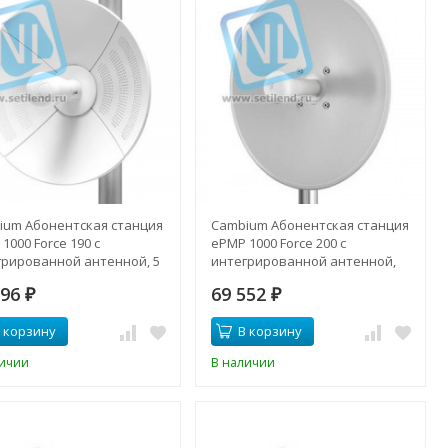
ium Абонентская станция
Cambium Абонентская станция
1000 Force 190 с
ePMP 1000 Force 200 с
грированной антенной, 5
интегрированной антенной,
22dBi, в комплекте с
2,4 ГГц, 25dBi, в комплекте с
896
69 552
ом питания
₽
блоком питания
₽
 корзину
В корзину
личии
В наличии