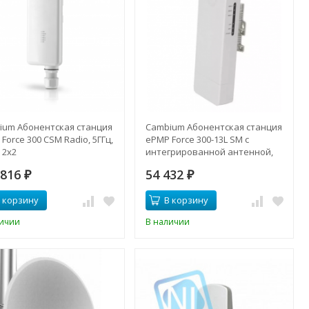
ium Абонентская станция
Cambium Абонентская станция
Force 300 CSM Radio, 5ГГц,
ePMP Force 300-13L SM с
 2x2
интегрированной антенной,
5ГГц, 13dBi
 816
54 432
₽
₽
 корзину
В корзину
личии
В наличии