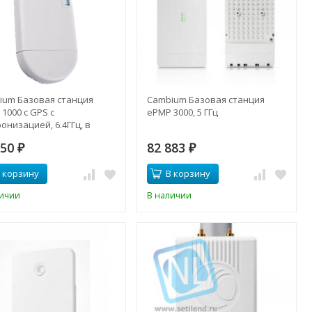
ium Базовая станция
Cambium Базовая станция
1000 с GPS с
ePMP 3000, 5 ГГц
онизацией, 6.4ГГц, в
лекте с блоком питания и
150
82 883
нтенной (EU cord)
₽
₽
 корзину
В корзину
личии
В наличии