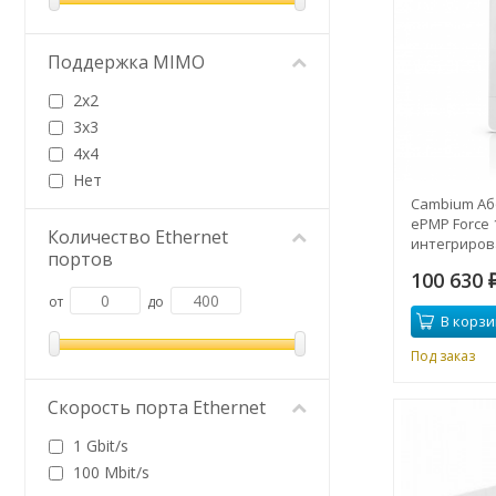
Поддержка MIMO
2x2
3x3
4x4
Нет
Cambium Аб
ePMP Force 
Количество Ethernet
интегриров
портов
2.4ГГц, 12dBi
100 630
от
до
В корзи
Под заказ
Скорость порта Ethernet
1 Gbit/s
100 Mbit/s