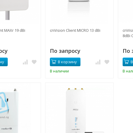
ent MAXr 19 dBi
cnVision Client MICRO 13 dBi
cnVis
8dBi 
осу
По запросу
По 
ну
В корзину
В
В наличии
В на