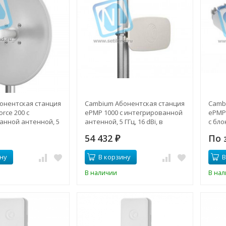
онентская станция
Cambium Абонентская станция
Camb
rce 200 с
ePMP 1000 с интегрированной
ePMP 
анной антенной, 5
антенной, 5 ГГц, 16 dBi, в
с бло
в комплекте с
комплекте с блоком питания
54 432
По 
ания
₽
ну
В корзину
В
В наличии
В на