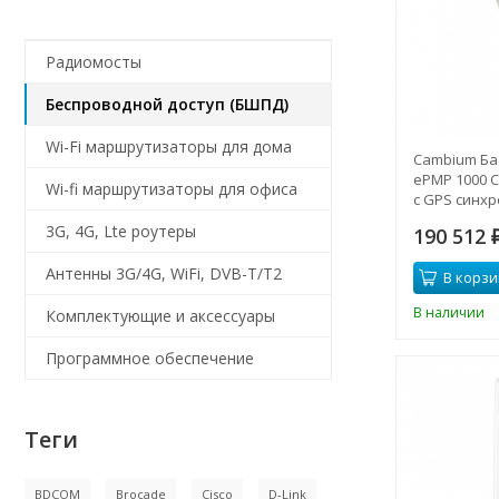
Радиомосты
Беспроводной доступ (БШПД)
Wi-Fi маршрутизаторы для дома
Cambium Ба
ePMP 1000 C
Wi-fi маршрутизаторы для офиса
с GPS синхр
3G, 4G, Lte роутеры
190 512
Антенны 3G/4G, WiFi, DVB-T/T2
В корзи
В наличии
Комплектующие и аксессуары
Программное обеспечение
Теги
BDCOM
Brocade
Cisco
D-Link