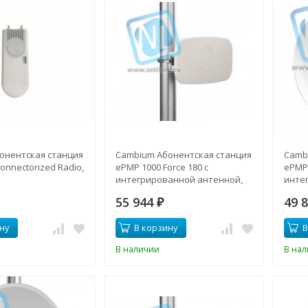
онентская станция
Cambium Абонентская станция
Camb
onnectorized Radio,
ePMP 1000 Force 180 с
ePMP 
интегрированной антенной,
инте
6.4ГГц, 16dBi, в комплекте с
ГГц, 
55 944
49 
блоком питания
₽
блок
ну
В корзину
В
В наличии
В на