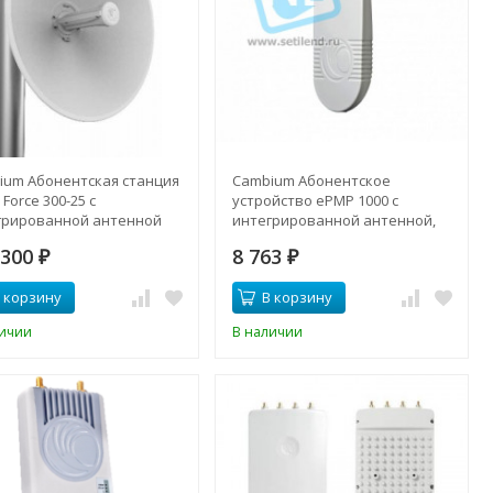
ium Абонентская станция
Cambium Абонентское
Force 300-25 с
устройство ePMP 1000 с
грированной антенной
интегрированной антенной,
 5 ГГц
2.4 ГГц (EU Cord)
 300
8 763
₽
₽
 корзину
В корзину
личии
В наличии