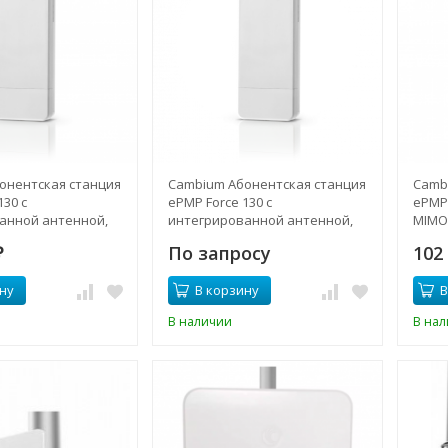
онентская станция
Cambium Абонентская станция
Camb
130 с
ePMP Force 130 с
ePMP 
анной антенной,
интегрированной антенной,
MIMO
5ГГц, 14dBi
По запросу
102
₽
ну
В корзину
В
В наличии
В на