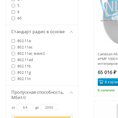
5
6
60
Стандарт радио в основе
802.11a
802.11ac
802.11ac wave2
Cambium Аб
ePMP 1000 Fo
802.11ad
интегриров
802.11b
ГГц, 25dBi, 
65 016
802.11g
блоком пит
₽
802.11n
В корзи
В наличии
Пропускная способность,
Мбит/с
от
до