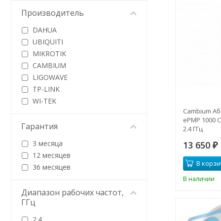
Производитель
DAHUA
UBIQUITI
MIKROTIK
CAMBIUM
LIGOWAVE
TP-LINK
WI-TEK
Cambium Аб
ePMP 1000 C
Гарантия
2.4 ГГц
3 месяца
13 650
₽
12 месяцев
В корзи
36 месяцев
В наличии
Диапазон рабочих частот,
ГГц
2.4