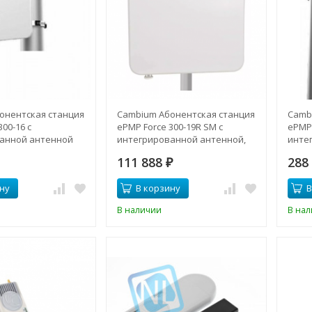
онентская станция
Cambium Абонентская станция
Camb
00-16 с
ePMP Force 300-19R SM с
ePMP 
анной антенной
интегрированной антенной,
инте
5ГГц, 19dBi
25dBi,
111 888
288
₽
ну
В корзину
В
В наличии
В на