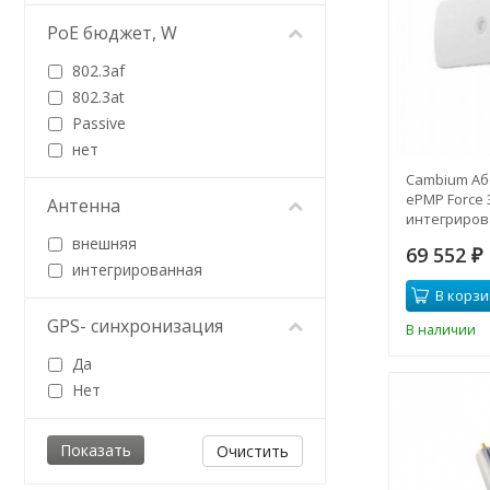
PoE бюджет, W
802.3af
802.3at
Passive
нет
Cambium Аб
ePMP Force 3
Антенна
интегриров
16dBi, 5 ГГц
внешняя
69 552
₽
интегрированная
В корзи
GPS- синхронизация
В наличии
Да
Нет
Очистить