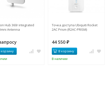
ion Hub 360r integrated
Toчка доступа Ubiquiti Rocket
Omni Antenna
2AC Prism (R2AC-PRISM)
запросу
44 550
₽
 корзину
В корзину
личии
В наличии