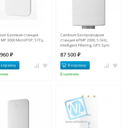
ium Базовая станция
Cambium Беспроводная
MP 3000 MicroPOP, 5 ГГц
станция ePMP 2000, 5 GHz,
Intelligent Filtering, GPS Sync
 960
87 500
₽
₽
 корзину
В корзину
личии
В наличии