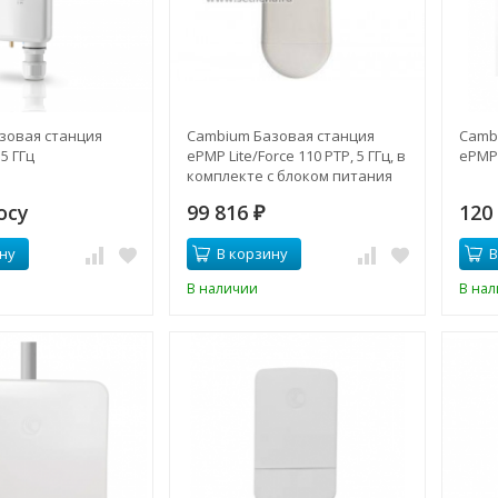
зовая станция
Cambium Базовая станция
Camb
5 ГГц
ePMP Lite/Force 110 PTP, 5 ГГц, в
ePMP 
комплекте с блоком питания
осу
99 816
120
₽
ну
В корзину
В
В наличии
В на