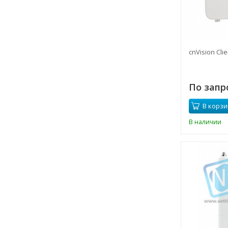
cnVision Cli
По запр
В корзи
В наличии