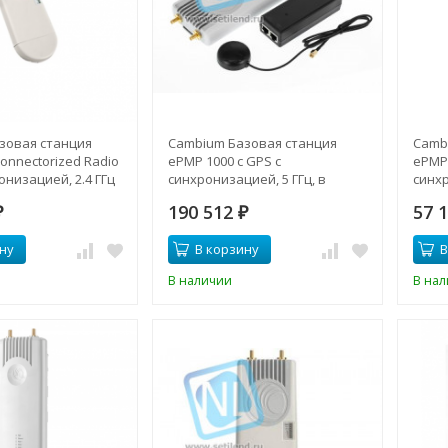
зовая станция
Cambium Базовая станция
Camb
onnectorized Radio
ePMP 1000 с GPS с
ePMP 
онизацией, 2.4 ГГц
синхронизацией, 5 ГГц, в
синхр
комплекте с блоком питания и
комп
190 512
57 
₽
GPS-антенной (EU cord)
₽
GPS-а
ну
В корзину
В
В наличии
В на