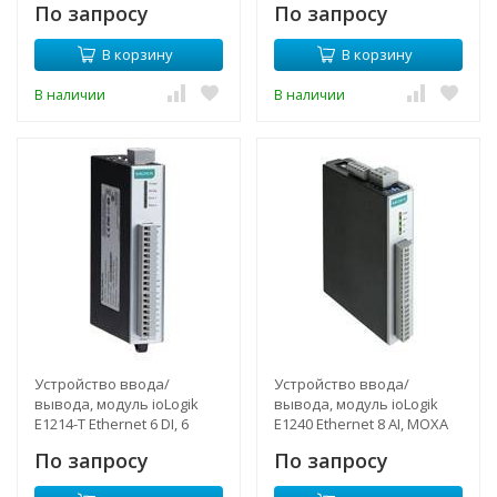
По запросу
По запросу
В корзину
В корзину
В наличии
В наличии
Устройство ввода/
Устройство ввода/
вывода, модуль ioLogik
вывода, модуль ioLogik
E1214-T Ethernet 6 DI, 6
E1240 Ethernet 8 AI, MOXA
реле, с расширенным
По запросу
По запросу
диапазоном температур,
MOXA