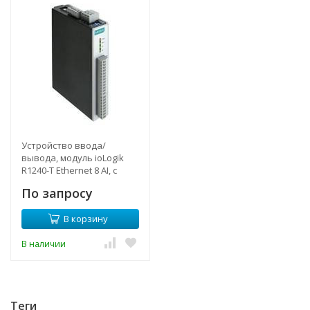
Устройство ввода/
вывода, модуль ioLogik
R1240-T Ethernet 8 AI, с
расширенным
По запросу
диапазоном температур,
MOXA
В корзину
В наличии
Теги