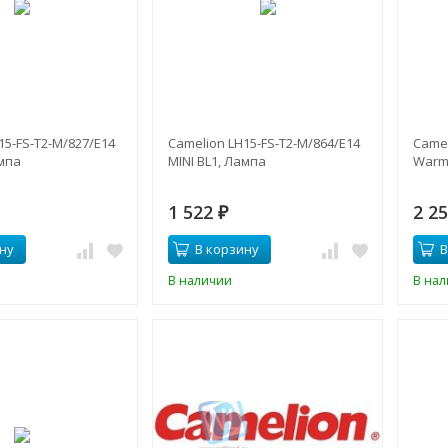
15-FS-T2-M/827/E14
Camelion LH15-FS-T2-M/864/E14
Camel
ампа
MINI BL1, Лампа
Warm 
1 522
2 2
₽
ну
В корзину
В
В наличии
В на