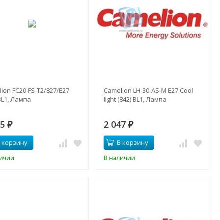
ion FC20-FS-T2/827/E27
Camelion LH-30-AS-M E27 Cool
BL1, Лампа
light (842) BL1, Лампа
95
2 047
₽
₽
 корзину
В корзину
личии
В наличии