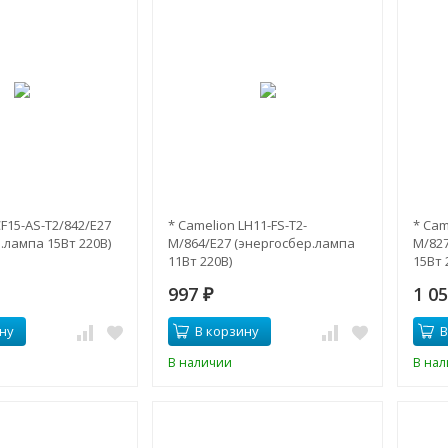
CF15-AS-T2/842/E27
* Camelion LH11-FS-T2-
* Cam
.лампа 15Вт 220В)
M/864/E27 (энергосбер.лампа
M/827
11Вт 220В)
15Вт 
997
1 0
₽
ну
В корзину
В
В наличии
В на