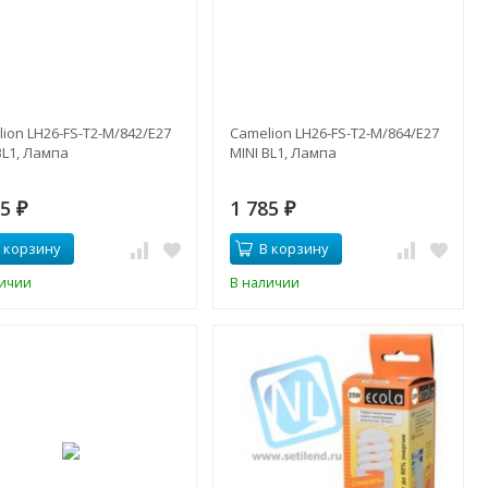
ion LH26-FS-T2-M/842/E27
Camelion LH26-FS-T2-M/864/E27
BL1, Лампа
MINI BL1, Лампа
85
1 785
₽
₽
 корзину
В корзину
личии
В наличии