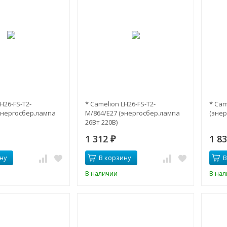
H26-FS-T2-
* Camelion LH26-FS-T2-
* Cam
энергосбер.лампа
M/864/E27 (энергосбер.лампа
(энер
26Вт 220В)
1 312
1 8
₽
ну
В корзину
В
В наличии
В на