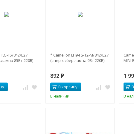
LH85-FS/842/E27
* Camelion LH9-FS-T2-M/842/E27
Camel
.лампа 85Вт 220В)
(энергосбер.лампа 9Вт 220В)
MINI 
892
1 9
₽
ну
В корзину
В
В наличии
В на