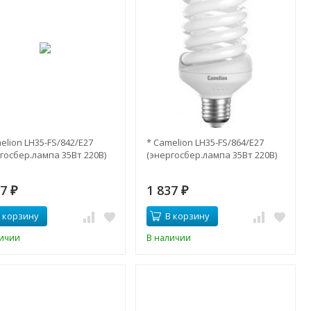
elion LH35-FS/842/E27
* Camelion LH35-FS/864/E27
госбер.лампа 35Вт 220В)
(энергосбер.лампа 35Вт 220В)
37
1 837
₽
₽
 корзину
В корзину
личии
В наличии