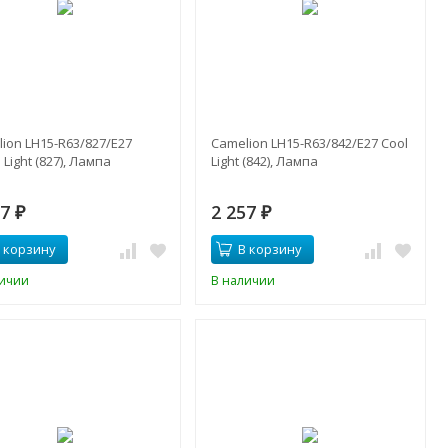
ion LH15-R63/827/E27
Camelion LH15-R63/842/E27 Cool
Light (827), Лампа
Light (842), Лампа
57
2 257
₽
₽
 корзину
В корзину
личии
В наличии