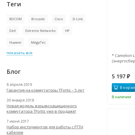
Теги
BDCOM
Brocade
Cisco
D-Link
Dell
Extreme Networks
HP
Huawei
MegaTec
показать все
* Camelion 
(энергосбер
Блог
5 197
₽
8 апреля 2019
В корзи
Гарантия на коммутаторы TFortis – 5 лет
В наличии
30 января 2018
Новая модель взрывозащищенного
коммутатора TFortis уже в продаже!
7 июня 2017
Набор инструментов для работы с FTTH
кабелем