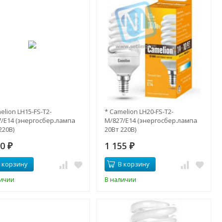
elion LH15-FS-T2-
* Camelion LH20-FS-T2-
/E14 (энергосбер.лампа
M/827/E14 (энергосбер.лампа
220В)
20Вт 220В)
50
1 155
₽
₽
 корзину
В корзину
личии
В наличии