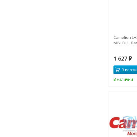
Camelion LH
MINI BL1, Л
1 627
₽
В корзи
В наличии