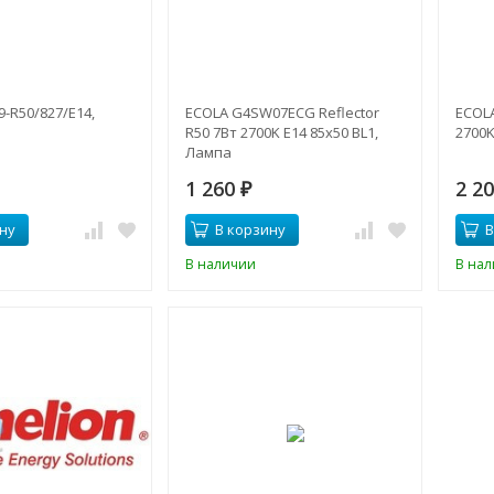
9-R50/827/E14,
ECOLA G4SW07ECG Reflector
ECOLA
R50 7Вт 2700K E14 85х50 BL1,
2700K
Лампа
1 260
2 2
₽
ну
В корзину
В
В наличии
В на