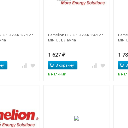
20-FS-T2-M/827/E27
Camelion LH20-FS-T2-M/864/E27
Camel
ампа
MINI BL1, Лампа
MINI 
1 627
1 7
₽
ну
В корзину
В
В наличии
В на