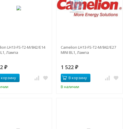
ion LH13-FS-T2-M/842/E14
Camelion LH13-FS-T2-M/842/E27
BL1, Лампа
MINI BL1, Лампа
22
1 522
₽
₽
 корзину
В корзину
личии
В наличии