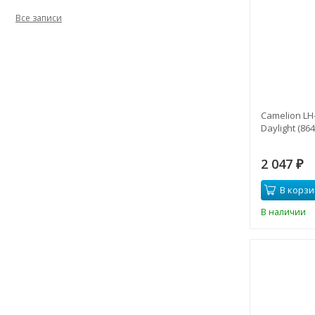
Все записи
Camelion LH
Daylight (86
2 047
₽
В корзи
В наличии