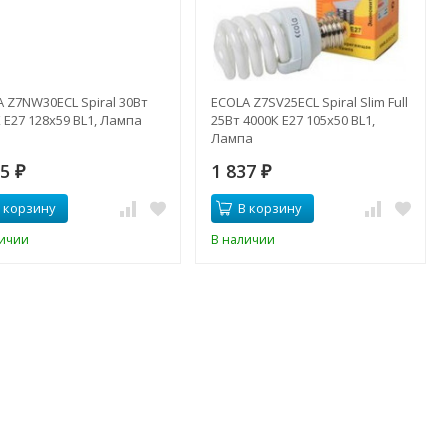
 Z7NW30ECL Spiral 30Вт
ECOLA Z7SV25ECL Spiral Slim Full
 E27 128х59 BL1, Лампа
25Вт 4000К E27 105x50 BL1,
Лампа
05
1 837
₽
₽
 корзину
В корзину
личии
В наличии