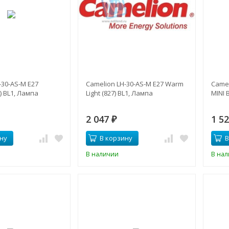
-30-AS-M E27
Camelion LH-30-AS-M E27 Warm
Camel
4) BL1, Лампа
Light (827) BL1, Лампа
MINI 
2 047
1 5
₽
ну
В корзину
В
В наличии
В на