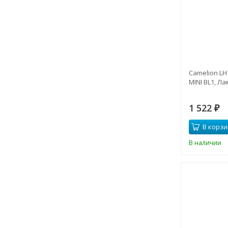
Camelion LH
MINI BL1, Л
1 522
₽
В корзи
В наличии