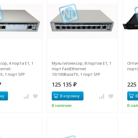
ор, 4 порта E1, 1
Мультиплексор, 8 портов E1, 1
Опти
hernet
порт FastEthernet
порто
X, 1 порт SFP
10/100BaseTX, 1 порт SFP
125 135
225
₽
₽
ну
В корзину
В
В наличии
В на