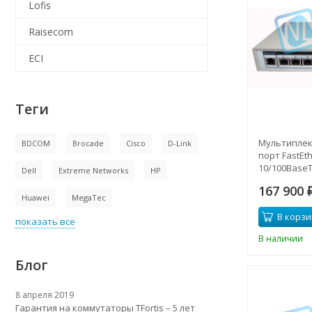
Lofis
Raisecom
ECI
Теги
Мультиплекс
BDCOM
Brocade
Cisco
D-Link
порт FastEt
10/100BaseT
Dell
Extreme Networks
HP
167 900
Huawei
MegaTec
В корзи
показать все
В наличии
Блог
8 апреля 2019
Гарантия на коммутаторы TFortis – 5 лет