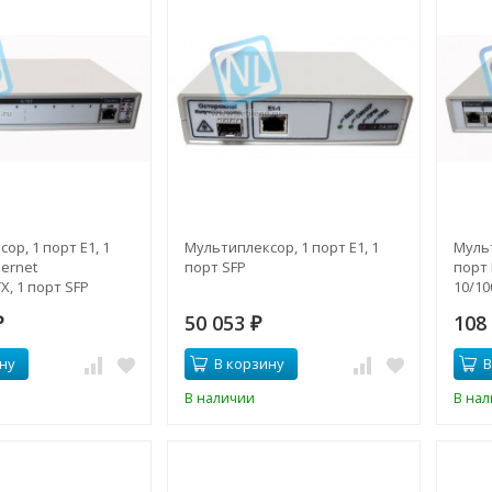
ор, 1 порт E1, 1
Мультиплексор, 1 порт E1, 1
Мульт
hernet
порт SFP
порт 
X, 1 порт SFP
10/10
50 053
108
₽
₽
ну
В корзину
В
В наличии
В на