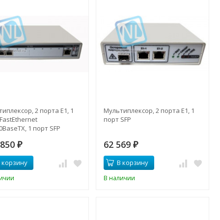
иплексор, 2 порта E1, 1
Мультиплексор, 2 порта E1, 1
FastEthernet
порт SFP
0BaseTX, 1 порт SFP
 850
62 569
₽
₽
 корзину
В корзину
личии
В наличии