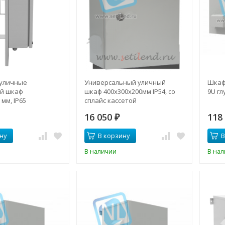
уличные
Универсальный уличный
Шкаф
й шкаф
шкаф 400x300x200мм IP54, со
9U гл
мм, IP65
сплайс кассетой
16 050
118
₽
ну
В корзину
В
В наличии
В на