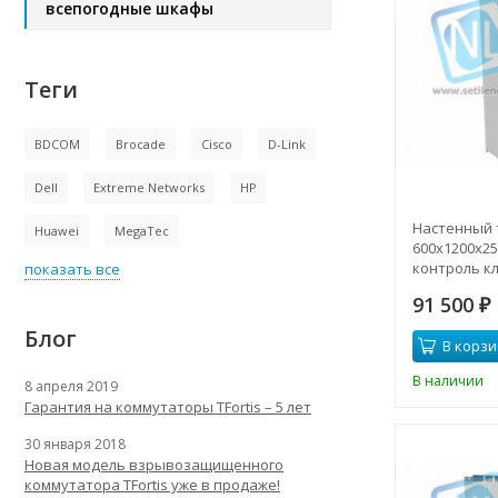
всепогодные шкафы
Теги
BDCOM
Brocade
Cisco
D-Link
Dell
Extreme Networks
HP
Настенный
Huawei
MegaTec
600x1200x250
контроль к
показать все
91 500
₽
Блог
В корзи
В наличии
8 апреля 2019
Гарантия на коммутаторы TFortis – 5 лет
30 января 2018
Новая модель взрывозащищенного
коммутатора TFortis уже в продаже!