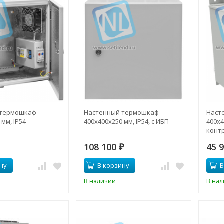
 термошкаф
Настенный термошкаф
Наст
мм, IP54
400x400x250 мм, IP54, с ИБП
400x4
конт
108 100
45 
₽
ну
В корзину
В
В наличии
В на