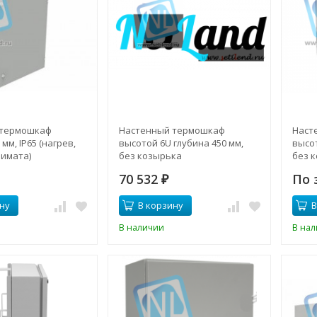
 термошкаф
Настенный термошкаф
Наст
мм, IP65 (нагрев,
высотой 6U глубина 450 мм,
высот
лимата)
без козырька
без 
70 532
По 
₽
ну
В корзину
В
В наличии
В на