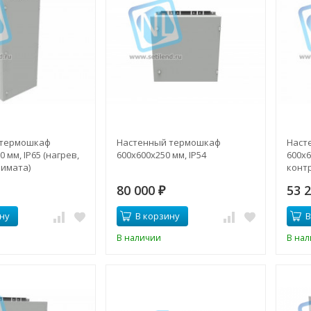
 термошкаф
Настенный термошкаф
Наст
 мм, IP65 (нагрев,
600x600x250 мм, IP54
600x6
лимата)
конт
80 000
53 
₽
ну
В корзину
В
В наличии
В на