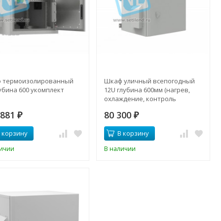
 термоизолированный
Шкаф уличный всепогодный
убина 600 укомплект
12U глубина 600мм (нагрев,
охлаждение, контроль
климата)
 881
80 300
₽
₽
 корзину
В корзину
личии
В наличии