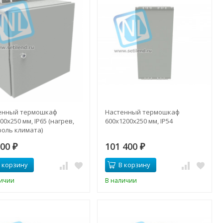
енный термошкаф
Настенный термошкаф
00x250 мм, IP65 (нагрев,
600x1200x250 мм, IP54
роль климата)
900
101 400
₽
₽
 корзину
В корзину
личии
В наличии