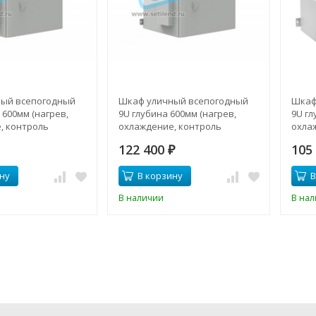
ый всепогодный
Шкаф уличный всепогодный
Шкаф
 600мм (нагрев,
9U глубина 600мм (нагрев,
9U гл
, контроль
охлаждение, контроль
охла
климата)
клима
122 400
105
₽
ну
В корзину
В
В наличии
В на