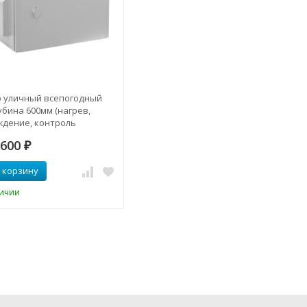
 уличный всепогодный
убина 600мм (нагрев,
ждение, контроль
та, ERD )
 600
₽
 корзину
личии