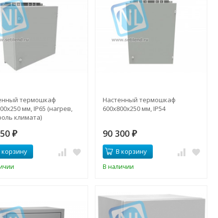
енный термошкаф
Настенный термошкаф
00x250 мм, IP65 (нагрев,
600x800x250 мм, IP54
роль климата)
250
90 300
₽
₽
 корзину
В корзину
личии
В наличии