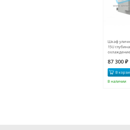
Шкаф уличн
15U глубина
охлаждение
климата)
87 300
₽
В корзи
В наличии