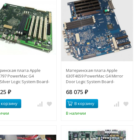
ринская плата Apple
Материнская плата Apple
3797 PowerMac G4
630T4659 PowerMac G4 Mirror
Silver Logic System Board-
Door Logic System Board-
3797(NEW)
630T4659(NEW)
225
68 075
₽
₽
 корзину
В корзину
личии
В наличии