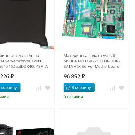
ринская плата Arima
Материнская плата Asus 61-
0-I ServerWorksHT2000
MSUB40-01 LGA775 XEON DDR2
S940 16DualDDR400 4SATA
SATA ATX Server Motherboard
PCI-E8x 3PCI-X SVGA
w/VGA, 2xLAN1000-61-MSUB40-
 226
96 852
LAN E-ATX 1000Mhz-SW350-
₽
01(NEW)
₽
)
 корзину
В корзину
личии
В наличии