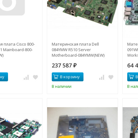
 плата Cisco 800-
Материнская плата Dell
Мате
11 Mainboard-800-
084YMW R510 Server
091WR
W)
Motherboard-084YMW(NEW)
Works
091W
237 587
64 
₽
ну
В корзину
В
В наличии
В на