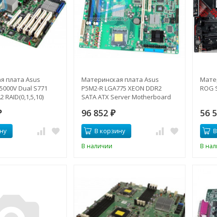
я плата Asus
Материнская плата Asus
Мате
i5000V Dual S771
P5M2-R LGA775 XEON DDR2
ROG 
 RAID(0,1,5,10)
SATA ATX Server Motherboard
1xPCI-E x8, 3xPCI-X,
w/VGA, 2xLAN1000-P5M2-R(NEW)
96 852
56 
AN SSI CEB-DSBV-
₽
₽
ну
В корзину
В
В наличии
В на