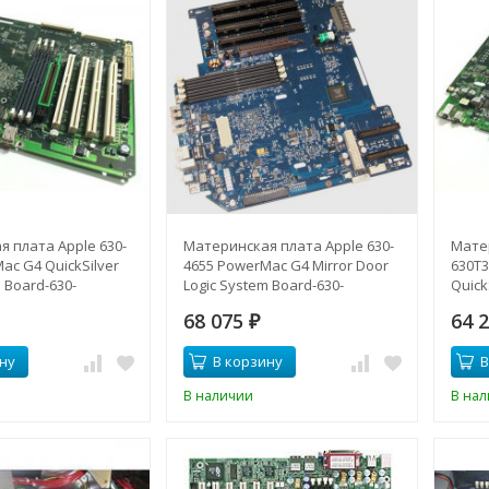
 плата Apple 630-
Материнская плата Apple 630-
Мате
ac G4 QuickSilver
4655 PowerMac G4 Mirror Door
630T
 Board-630-
Logic System Board-630-
Quick
4655(NEW)
630T
68 075
64 
₽
ну
В корзину
В
В наличии
В на