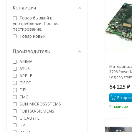
Кондиция
Товар бывший в
употреблении. Прошел
тестирование.
Товар новый
Производитель
ARIMA
Материнская
ASUS
3798 PowerM
APPLE
Logic System
3798(NEW)
CISCO
64 225
₽
DELL
EMC
В корзи
SUN MICROSYSTEMS
В наличии
FUJITSU-SIEMENS
GIGABYTE
HP