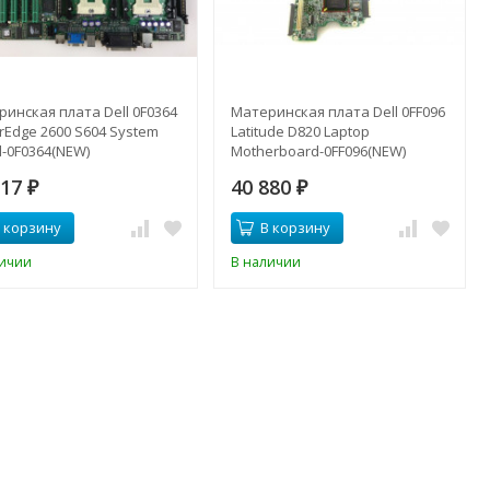
инская плата Dell 0F0364
Материнская плата Dell 0FF096
Edge 2600 S604 System
Latitude D820 Laptop
-0F0364(NEW)
Motherboard-0FF096(NEW)
817
40 880
₽
₽
 корзину
В корзину
личии
В наличии