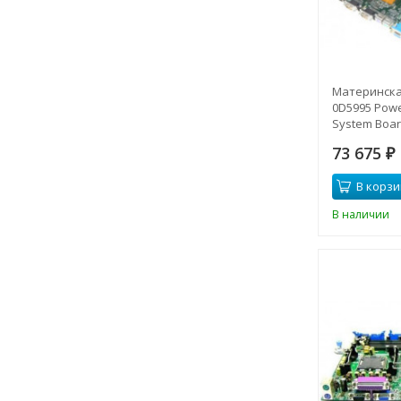
Материнская
0D5995 Powe
System Boar
73 675
₽
В корзи
В наличии