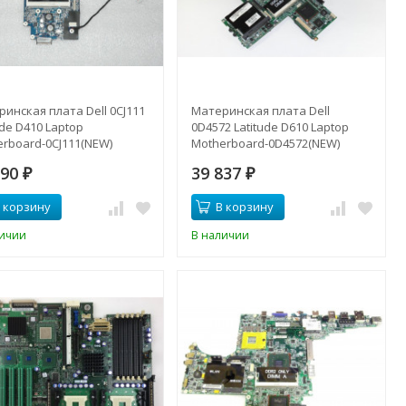
инская плата Dell 0CJ111
Материнская плата Dell
ude D410 Laptop
0D4572 Latitude D610 Laptop
rboard-0CJ111(NEW)
Motherboard-0D4572(NEW)
090
39 837
₽
₽
 корзину
В корзину
личии
В наличии