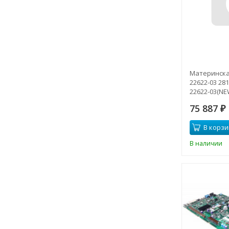
Материнская
22622-03 28
22622-03(NE
75 887
₽
В корзи
В наличии