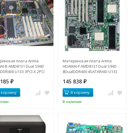
ринская плата Arima
Материнская плата Arima
AI-B AMD8131 Dual S940
HDAMAI-F AMD8131 Dual S940
DDR400 U133 3PCI-X 2PCI
8DualDDR400 4SATARAID U133
 2xGbLAN E-ATX 1000Mhz-
3PCI-X 2PCI SVGA 2xGbLAN E-ATX
 185
145 838
AI-B(NEW)
₽
1000Mhz-HDAMAI-F(NEW)
₽
 корзину
В корзину
личии
В наличии