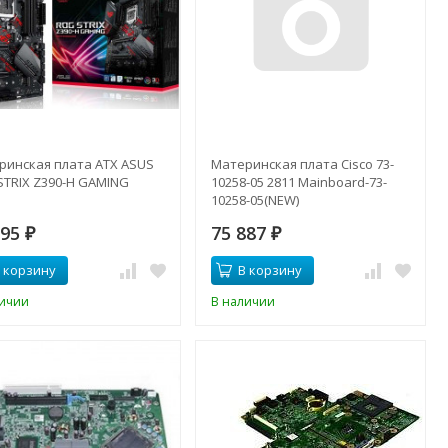
ринская плата ATX ASUS
Материнская плата Cisco 73-
STRIX Z390-H GAMING
10258-05 2811 Mainboard-73-
10258-05(NEW)
595
75 887
₽
₽
 корзину
В корзину
личии
В наличии