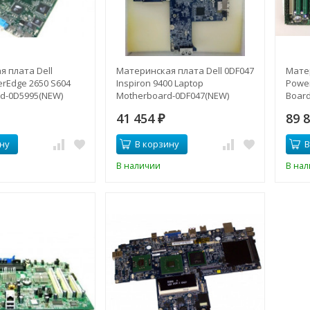
 плата Dell
Материнская плата Dell 0DF047
Матер
rEdge 2650 S604
Inspiron 9400 Laptop
Power
d-0D5995(NEW)
Motherboard-0DF047(NEW)
Board
41 454
89 
₽
ну
В корзину
В
В наличии
В на