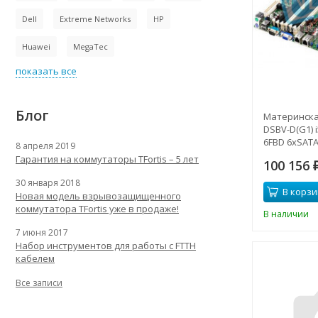
Dell
Extreme Networks
HP
Huawei
MegaTec
показать все
Блог
Материнска
DSBV-D(G1) 
6FBD 6xSATA2
8 апреля 2019
1xPCI-E x16, 
Гарантия на коммутаторы TFortis – 5 лет
100 156
1xPCI 2xGbL
D(G1)(NEW)
30 января 2018
В корзи
Новая модель взрывозащищенного
коммутатора TFortis уже в продаже!
В наличии
7 июня 2017
Набор инструментов для работы с FTTH
кабелем
Все записи