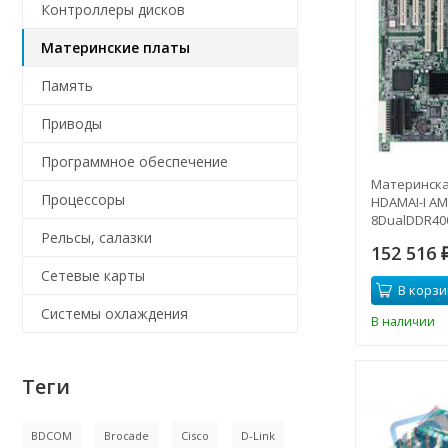
Контроллеры дисков
Материнские платы
Память
Приводы
Программное обеспечение
Материнска
Процессоры
HDAMAI-I AM
8DualDDR40
Рельсы, салазки
3PCI-X 2PCI
152 516
E-ATX 1000M
Сетевые карты
В корзи
Системы охлаждения
В наличии
Теги
BDCOM
Brocade
Cisco
D-Link