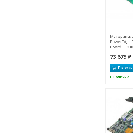
Материнская
PowerEdge 2
Board-0C830
73 675
₽
В корзи
В наличии