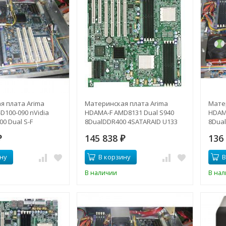
я плата Arima
Материнская плата Arima
Мате
100-090 nVidia
HDAMA-F AMD8131 Dual S940
HDAM
0 Dual S-F
8DualDDR400 4SATARAID U133
8Dual
67 6SATAII U133 PCI-
4PCI-X 2PCI SVGA 2xGbLAN E-ATX
SVGA
145 838
136
LAN E-ATX 2000Mhz-
₽
1000Mhz-HDAMA-F(NEW)
₽
HDAM
D100-090(NEW)
ну
В корзину
В
В наличии
В на