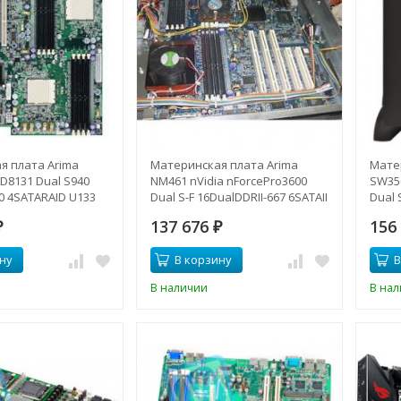
я плата Arima
Материнская плата Arima
Мате
D8131 Dual S940
NM461 nVidia nForcePro3600
SW35
0 4SATARAID U133
Dual S-F 16DualDDRII-667 6SATAII
Dual 
 SVGA 2xGbLAN IPMI
U133 2PCI-E8x 2PCI-X SVGA
U133 
137 676
156
hz-HDAMAI-I(NEW)
₽
2xGbLAN E-ATX 2000Mhz-
₽
2xGb
NM461(NEW)
I(NEW
ну
В корзину
В
В наличии
В на