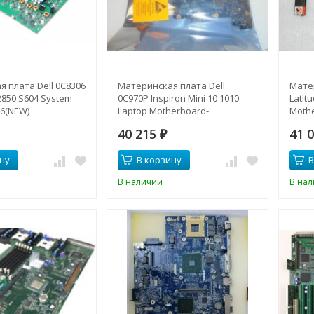
 плата Dell 0C8306
Материнская плата Dell
Матер
850 S604 System
0C970P Inspiron Mini 10 1010
Latit
6(NEW)
Laptop Motherboard-
Mothe
0C970P(NEW)
40 215
41 
₽
ну
В корзину
В
В наличии
В на