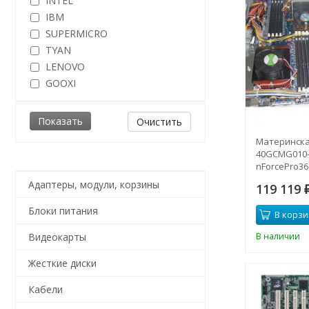
INTEL
IBM
SUPERMICRO
TYAN
LENOVO
GOOXI
Очистить
Материнска
40GCMG010-D
nForcePro360
8DualDDRII-6
Адаптеры, модули, корзины
119 119
E16x PCI Gb
40GCMG010-
Блоки питания
В корзи
В наличии
Видеокарты
Жесткие диски
Кабели