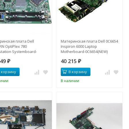
ринская плата Dell
Материнская плата Dell 0C6654
N OptiPlex 780
Inspiron 6000 Laptop
tation Systemboard-
Motherboard-0C6654(NEW)
RN(NEW)
449
40 215
₽
₽
 корзину
В корзину
личии
В наличии