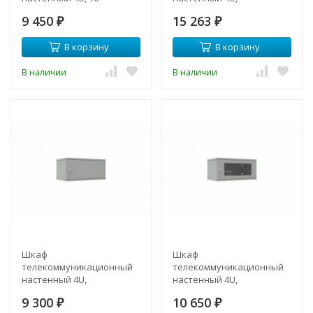
294х300х243мм серия LITE
225х520х300 мм
9 450
15 263
(стеклянная дверь)
₽
₽
В корзину
В корзину
В наличии
В наличии
Шкаф
Шкаф
телекоммуникационный
телекоммуникационный
настенный 4U,
настенный 4U,
523х300х234мм серия LITE
523х300х234мм серия LITE
9 300
10 650
(металлическая дверь)
₽
(стеклянная дверь)
₽