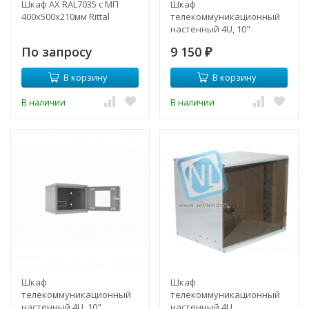
Шкаф AX RAL7035 с МП
Шкаф
400х500х210мм Rittal
телекоммуникационный
настенный 4U, 10"
294х300х243мм серия LITE
По запросу
9 150
(металлическая дверь)
₽
В корзину
В корзину
В наличии
В наличии
Шкаф
Шкаф
телекоммуникационный
телекоммуникационный
настенный 4U, 10"
настенный 4U,