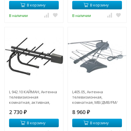
В корзину
В корзину
В наличии
В наличии
L 942.10 КАЙМАН, Антенна
L405.05, Антенна
телевизионная
телевизионная,
комнатная, активная,
комнатная, МВ/ДМВ/FM/
ДМВ/DVB-T/DVB-T2 с USB-
УКВ
2 730
8 960
адаптером
₽
₽
В корзину
В корзину