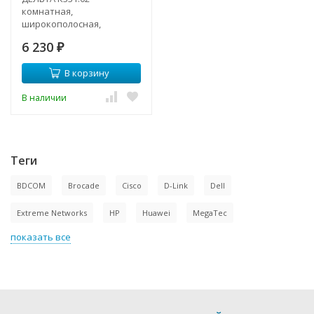
комнатная,
широкополосная,
Антенна
6 230
₽
В корзину
В наличии
Теги
BDCOM
Brocade
Cisco
D-Link
Dell
Extreme Networks
HP
Huawei
MegaTec
показать все