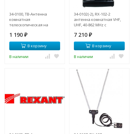
34-0100, ТB-Антенна
34-0102(-2), RX-102-2
комнатная
антенна комнатная VHF,
телескопическая на
UHF, 40-862 MHz с
подставке "Усы + кольцо"
усилением 36dB REXANT
1 190
7 210
(модель RX-100)
₽
₽
В корзину
В корзину
В наличии
В наличии