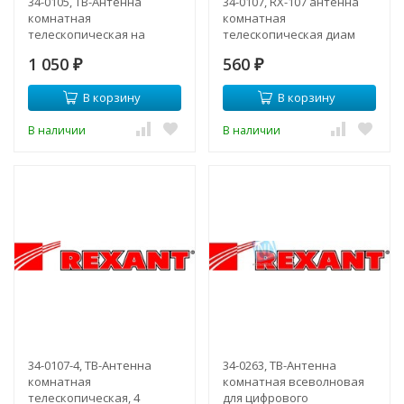
34-0105, ТВ-Антенна
34-0107, RX-107 антенна
комнатная
комнатная
телескопическая на
телескопическая диам
подставке "Усы" (модель
6мм , 5 секций , с
1 050
560
RX-105)
₽
адаптером REXANT
₽
В корзину
В корзину
В наличии
В наличии
34-0107-4, ТВ-Антенна
34-0263, ТВ-Антенна
комнатная
комнатная всеволновая
телескопическая, 4
для цифрового