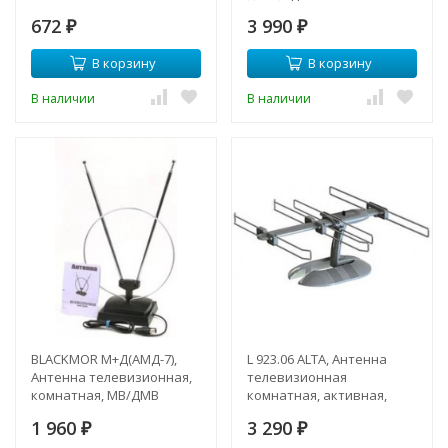
секции, с адаптером
телевидения DVB-T2
672
3 990
"Усы" (модель RX-107-4)
₽
"АКТИВНАЯ" (модель RX-
₽
263)
В корзину
В корзину
В наличии
В наличии
BLACKMOR М+Д(АМД-7),
L 923.06 ALTA, Антенна
Антенна телевизионная,
телевизионная
комнатная, МВ/ДМВ
комнатная, активная,
ДМВ/DVB-T/DVB-T2 с USB-
1 960
3 290
₽
адаптером
₽