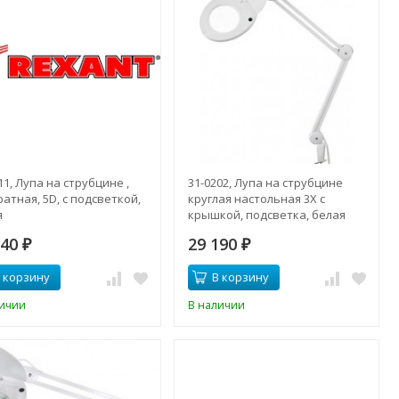
11, Лупа на струбцине ,
31-0202, Лупа на струбцине
атная, 5D, с подсветкой,
круглая настольная 3Х с
я
крышкой, подсветка, белая
240
29 190
₽
₽
 корзину
В корзину
личии
В наличии