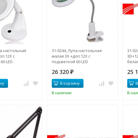
па настольная
31-0244, Лупа настольная
31-02
оп.12Х с
малая 3Х +доп.12Х с
3D+12
60 LED
подсветкой 60 LED
бела
ая), белая
(светодиодная,прищепка),
26 320
25 
белая
₽
ну
В корзину
В
В наличии
В на