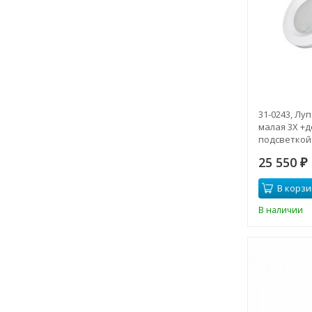
31-0243, Лу
малая 3Х +д
подсветкой 
(светодиодн
25 550
₽
В корзи
В наличии