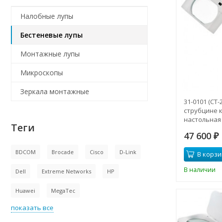
Налобные лупы
Бестеневые лупы
Монтажные лупы
Микроскопы
Зеркала монтажные
31-0101 (CT-
струбцине 
настольная 
Теги
47 600
₽
BDCOM
Brocade
Cisco
D-Link
В корзи
В наличии
Dell
Extreme Networks
HP
Huawei
MegaTec
показать все