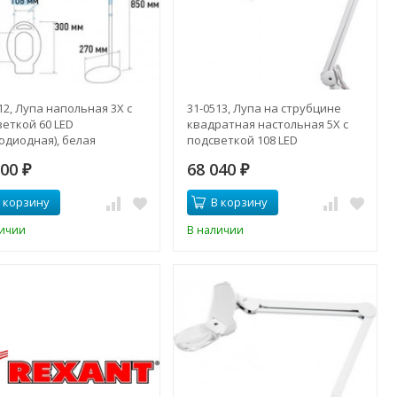
12, Лупа напольная 3Х с
31-0513, Лупа на струбцине
еткой 60 LED
квадратная настольная 5Х с
одиодная), белая
подсветкой 108 LED
(светодиодная), белая
100
68 040
₽
₽
 корзину
В корзину
личии
В наличии