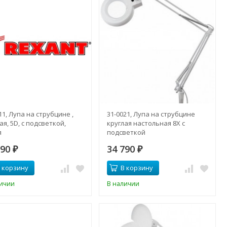
11, Лупа на струбцине ,
31-0021, Лупа на струбцине
ая, 5D, с подсветкой,
круглая настольная 8Х с
я
подсветкой
390
34 790
₽
₽
 корзину
В корзину
личии
В наличии