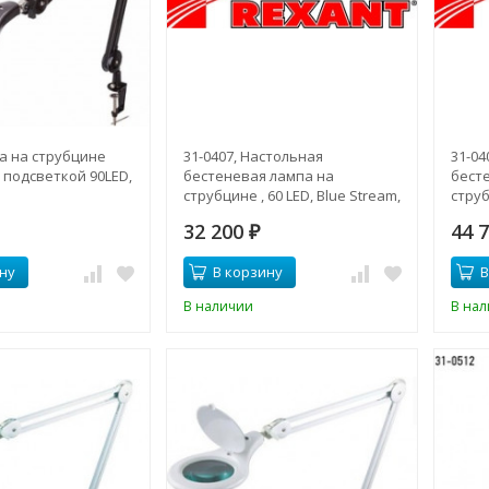
па на струбцине
31-0407, Настольная
31-04
с подсветкой 90LED,
бестеневая лампа на
бест
струбцине , 60 LED, Blue Stream,
струб
белая
регул
32 200
44 
₽
ну
В корзину
В
В наличии
В на