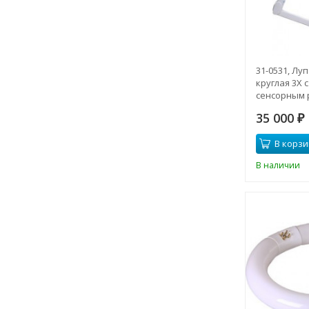
31-0531, Лу
круглая 3X 
сенсорным 
(светодиодн
35 000
₽
В корзи
В наличии