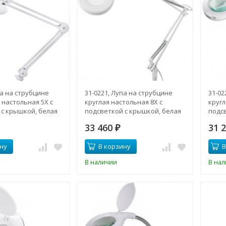
па на струбцине
31-0221, Лупа на струбцине
31-02
настольная 5Х с
круглая настольная 8Х с
кругл
 с крышкой, белая
подсветкой с крышкой, белая
подс
33 460
31 
₽
ну
В корзину
В
В наличии
В на