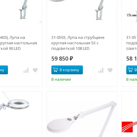
0403), Лупа на
31-0503, Лупа на струбцине
31-05
круглая настольная
круглая настольная 5Х с
подсв
ткой 90 LED
подсветкой 108 LED
(свет
ая), белая
(светодиодная), белая
59 850
58 
₽
ну
В корзину
В
В наличии
В на