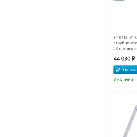
31-0413 (31-
струбцине 
5Х с подсве
(светодиодн
44 030
₽
В корзи
В наличии