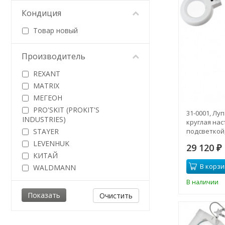
Кондиция
Товар новый
Производитель
REXANT
MATRIX
МЕГЕОН
PRO'SKIT (PROKIT'S
31-0001, Лу
INDUSTRIES)
круглая нас
STAYER
подсветкой
LEVENHUK
29 120
₽
КИТАЙ
В корзи
WALDMANN
В наличии
Очистить