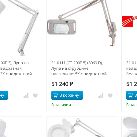
200E-3), Лупа на
31-0111 (CT-200E-5) (8069-D),
31-01
квадратная
Лупа на струбцине
квадр
3Х с подсветкой
настольная 5Х с подсветкой,
бела
белая
51 240
51 
₽
ну
В корзину
В
В наличии
В на