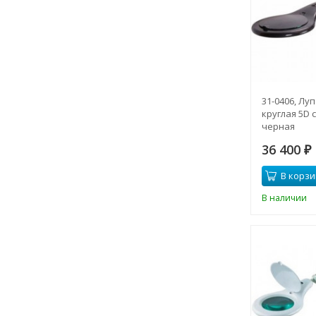
31-0406, Лу
круглая 5D 
черная
36 400
₽
В корзи
В наличии