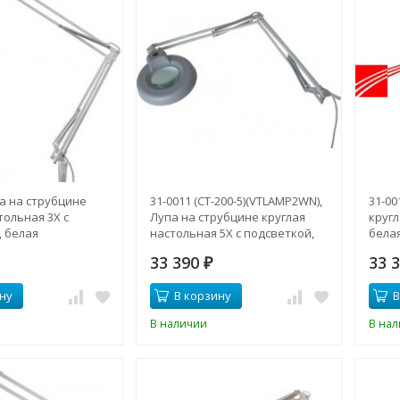
па на струбцине
31-0011 (CT-200-5)(VTLAMP2WN),
31-00
тольная 3Х с
Лупа на струбцине круглая
кругл
, белая
настольная 5Х с подсветкой,
бела
белая
33 390
33 
₽
ну
В корзину
В
В наличии
В на