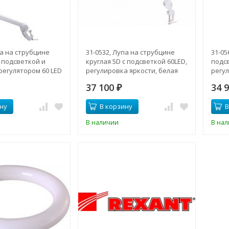
па на струбцине
31-0532, Лупа на струбцине
31-05
с подсветкой и
круглая 5D с подсветкой 60LED,
подсв
регулятором 60 LED
регулировка яркости, белая
регул
ая), белая
бела
37 100
34 
₽
ну
В корзину
В
В наличии
В на