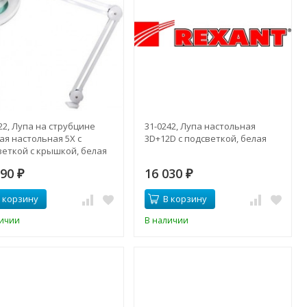
22, Лупа на струбцине
31-0242, Лупа настольная
ая настольная 5Х с
3D+12D с подсветкой, белая
веткой с крышкой, белая
290
16 030
₽
₽
 корзину
В корзину
личии
В наличии