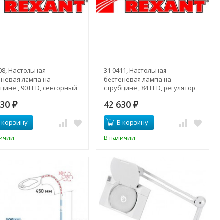
08, Настольная
31-0411, Настольная
еневая лампа на
бестеневая лампа на
цине , 90 LED, сенсорный
струбцине , 84 LED, регулятор
ятор яркости, белая
яркости, черная
730
42 630
₽
₽
 корзину
В корзину
личии
В наличии