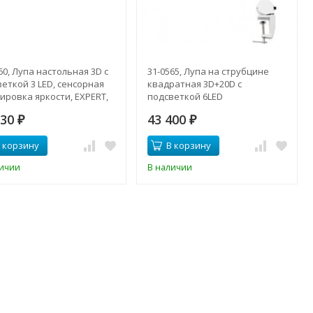
60, Лупа настольная 3D с
31-0565, Лупа на струбцине
еткой 3 LED, сенсорная
квадратная 3D+20D с
ировка яркости, EXPERT,
подсветкой 6LED
я
930
43 400
₽
₽
 корзину
В корзину
личии
В наличии