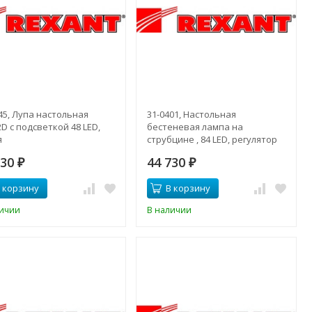
45, Лупа настольная
31-0401, Настольная
D с подсветкой 48 LED,
бестеневая лампа на
я
струбцине , 84 LED, регулятор
яркости, белая
130
44 730
₽
₽
 корзину
В корзину
личии
В наличии