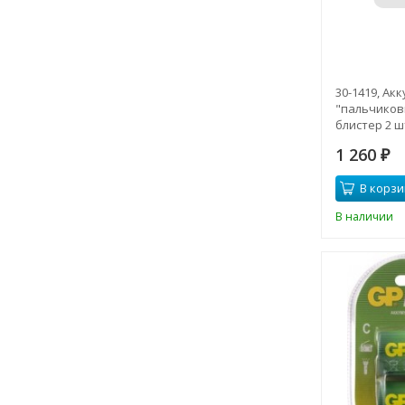
30-1419, Ак
"пальчиков
блистер 2 ш
1 260
₽
В корзи
В наличии