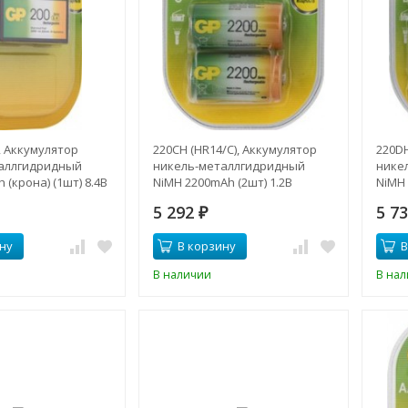
), Аккумулятор
220CH (HR14/C), Аккумулятор
220DH
аллгидридный
никель-металлгидридный
нике
 (крона) (1шт) 8.4В
NiMH 2200mAh (2шт) 1.2В
NiMH 
5 292
5 7
₽
ну
В корзину
В
В наличии
В на