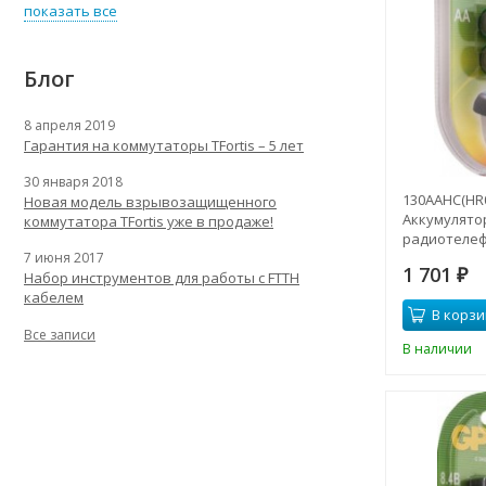
показать все
Блог
8 апреля 2019
Гарантия на коммутаторы TFortis – 5 лет
30 января 2018
130AAHC(HR0
Новая модель взрывозащищенного
Аккумулято
коммутатора TFortis уже в продаже!
радиотелеф
7 июня 2017
металлгидр
1 701
Набор инструментов для работы с FTTH
1300mAh (2ш
₽
кабелем
В корзи
Все записи
В наличии