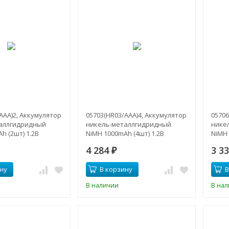
ААА)2, Аккумулятор
05703(HR03/ААА)4, Аккумулятор
05706
аллгидридный
никель-металлгидридный
нике
h (2шт) 1.2В
NiMH 1000mAh (4шт) 1.2В
NiMH 
4 284
3 3
₽
ну
В корзину
В
В наличии
В на