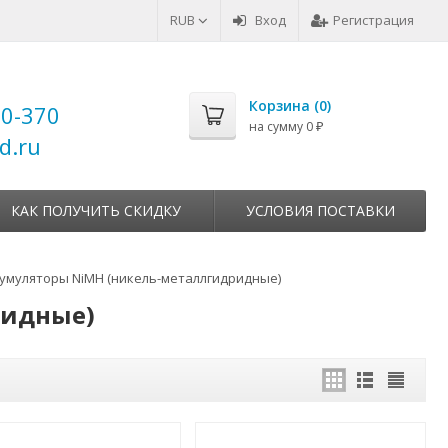
RUB
Вход
Регистрация
Корзина (
0
)
00-370
на сумму
0
₽
d.ru
КАК ПОЛУЧИТЬ СКИДКУ
УСЛОВИЯ ПОСТАВКИ
умуляторы NiMH (никель-металлгидридные)
ридные)