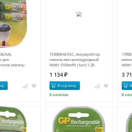
6/AA),
1500MH4/5SC, Аккумулятор
17R8H
р для
никель-металлгидридный
нике
онов никель-
NiMH 1500mAh (1шт) 1.2В
NiMH 
идный NiMH
1 134
3 7
т) 1.2В
₽
ну
В корзину
В
В наличии
В на