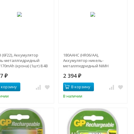
 (6F22), Аккумулятор
180AAHC (HR06/AA),
ль-металлгидридный
Аккумулятор никель-
170mAh (крона) (1шт) 8.4В
металлгидридный NiMH
1800mAh (2шт) 1.2В
17
2 394
₽
₽
 корзину
В корзину
личии
В наличии