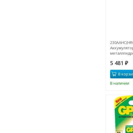
230AAHC(HR0
Аккумулято
металлгидр
mAh (4шт) 1.
5 481
₽
В корзи
В наличии