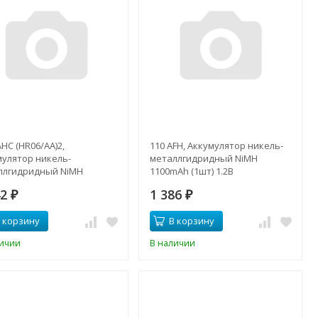
HC (HR06/АА)2,
110 AFH, Аккумулятор никель-
мулятор никель-
металлгидридный NiMH
ллгидридный NiMH
1100mAh (1шт) 1.2В
Ah (2шт) 1.2В
42
1 386
₽
₽
 корзину
В корзину
личии
В наличии