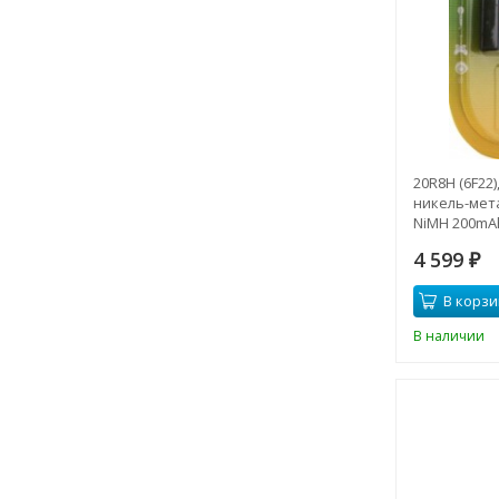
20R8H (6F22
никель-мет
NiMH 200mAh
4 599
₽
В корзи
В наличии