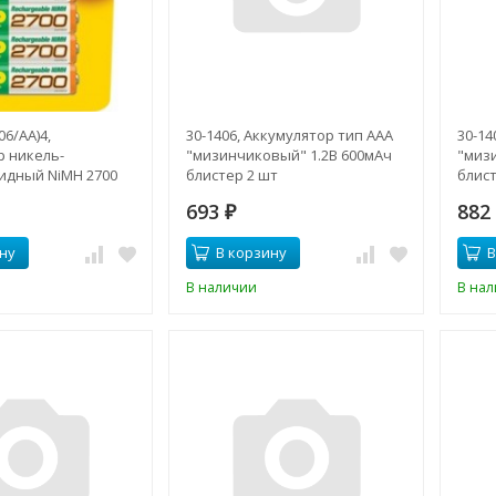
6/AA)4,
30-1406, Аккумулятор тип AAA
30-14
р никель-
"мизинчиковый" 1.2В 600мАч
"миз
идный NiMH 2700
блистер 2 шт
блист
2В
693
88
₽
ну
В корзину
В
В наличии
В на