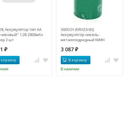
28, Аккумулятор тип AA
300SCH (KRH23/43),
ьчиковый" 1.2В 2800мАч
Аккумулятор никель-
ер 2 шт
металлгидридный NiMH
3000mAh (1шт) 1.2В
01
3 087
₽
₽
 корзину
В корзину
личии
В наличии