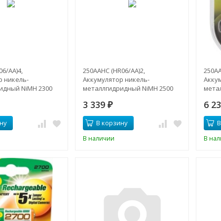
6/AA)4,
250AAHC (HR06/AA)2,
250AA
р никель-
Аккумулятор никель-
Акку
идный NiMH 2300
металлгидридный NiMH 2500
мета
2В
mAh (2шт) 1.2В
mAh (
3 339
6 2
₽
ну
В корзину
В
В наличии
В на