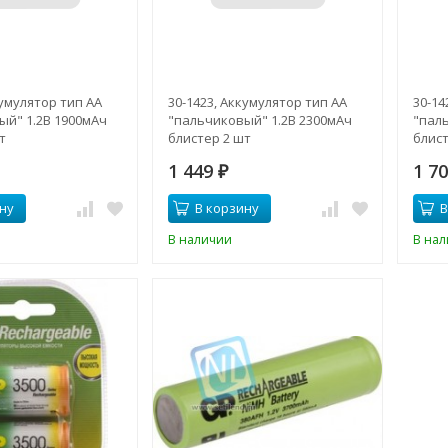
кумулятор тип AA
30-1423, Аккумулятор тип AA
30-14
ый" 1.2В 1900мАч
"пальчиковый" 1.2В 2300мАч
"пал
т
блистер 2 шт
блист
1 449
1 7
₽
ну
В корзину
В
В наличии
В на