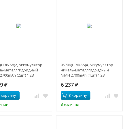
(HR6/AA)2, Аккумулятор
05706(HR6/AA)4, Аккумулятор
ль-металлгидридный
никель-металлгидридный
2700mAh (2шт) 1.2В
NiMH 2700mAh (4шт) 1.2В
39
6 237
₽
₽
 корзину
В корзину
личии
В наличии