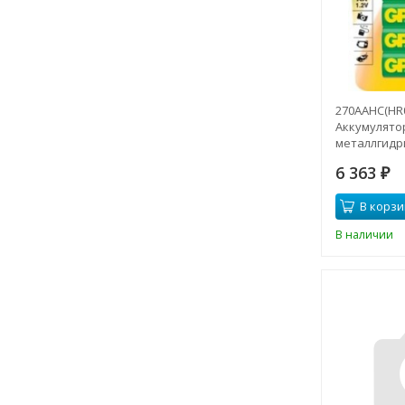
270AAHC(HR0
Аккумулято
металлгидр
mAh (4шт) 1.
6 363
₽
В корзи
В наличии