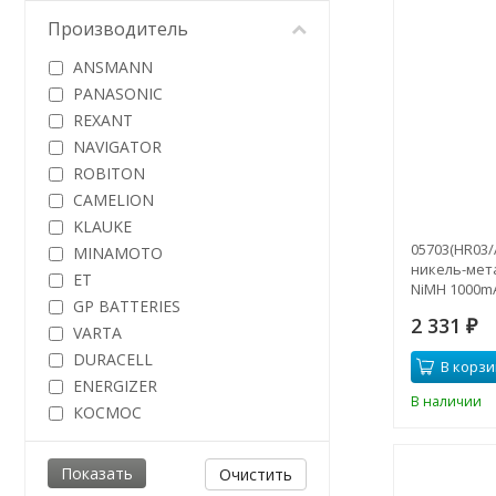
Производитель
ANSMANN
PANASONIC
REXANT
NAVIGATOR
ROBITON
CAMELION
KLAUKE
05703(HR03/
MINAMOTO
никель-мет
ET
NiMH 1000mA
GP BATTERIES
2 331
₽
VARTA
DURACELL
В корзи
ENERGIZER
В наличии
КОСМОС
Очистить