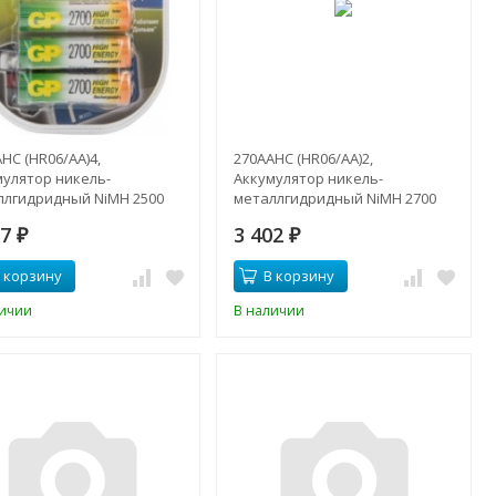
HC (HR06/AA)4,
270AAHC (HR06/AA)2,
мулятор никель-
Аккумулятор никель-
ллгидридный NiMH 2500
металлгидридный NiMH 2700
4шт) 1.2В
mAh (2шт) 1.2В
37
3 402
₽
₽
 корзину
В корзину
личии
В наличии