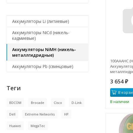
Аккумуляторы Li (литиевые)
Аккумуляторы NiCd (никель-
кадмиевые)
Аккумуляторы NiMH (никель-
металлгидридные)
100AAAHC (H
Аккумулято
Аккумуляторы Pb (свинцовые)
металлгидр
1000mAh (4 ш
3 654
₽
Теги
В корзи
В наличии
BDCOM
Brocade
Cisco
D-Link
Dell
Extreme Networks
HP
Huawei
MegaTec