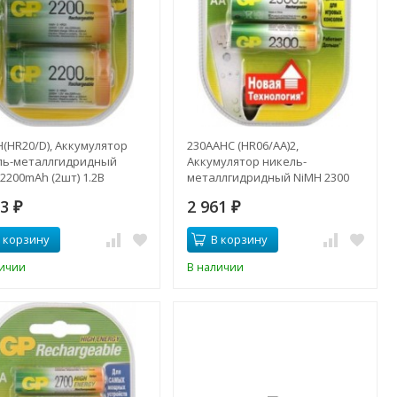
(HR20/D), Аккумулятор
230AAHC (HR06/AA)2,
ль-металлгидридный
Аккумулятор никель-
2200mAh (2шт) 1.2В
металлгидридный NiMH 2300
mAh (2шт) 1.2В
33
2 961
₽
₽
 корзину
В корзину
личии
В наличии