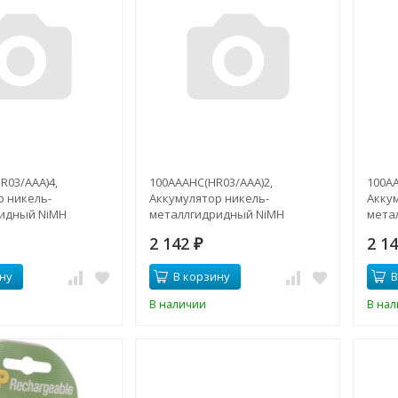
R03/ААА)4,
100AAAHC(HR03/ААА)2,
100AA
р никель-
Аккумулятор никель-
Акку
идный NiMH
металлгидридный NiMH
мета
т) 1.2В
1000mAh (2шт) 1.2В
1000m
2 142
2 1
₽
ну
В корзину
В
В наличии
В на