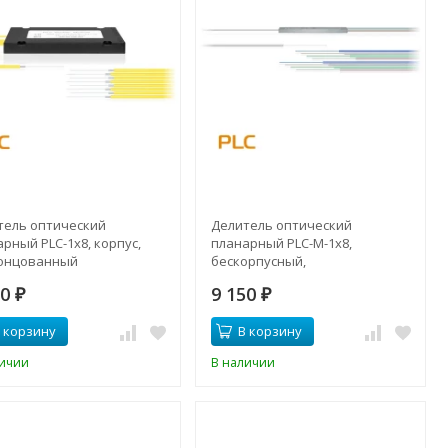
тель оптический
Делитель оптический
рный PLC-1x8, корпус,
планарный PLC-M-1x8,
онцованный
бескорпусный,
неоконцованный
50
9 150
₽
₽
 корзину
В корзину
личии
В наличии