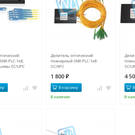
птический
Делитель оптический
Дели
NR-PLC-1x8,
планарный SNR-PLC-1x8-
план
зъемы SC/UPC
SC/APC
SC/U
1 800
4 5
₽
ну
В корзину
В
В наличии
В на