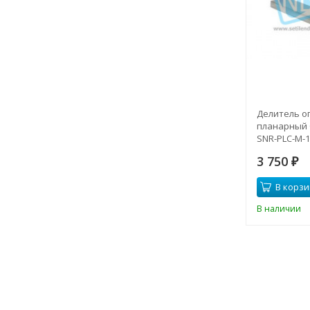
Делитель о
планарный 
SNR-PLC-M-1
3 750
₽
В корзи
В наличии