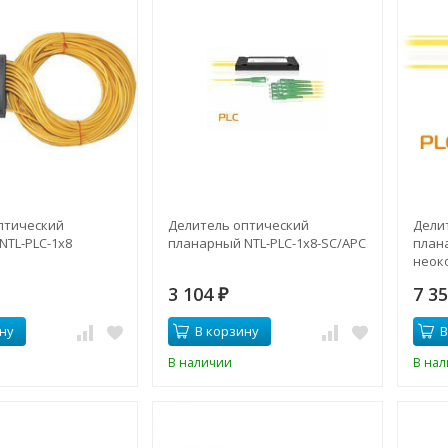
птический
Делитель оптический
Дели
NTL-PLC-1x8
планарный NTL-PLC-1x8-SC/APC
плана
неок
3 104
7 3
₽
ну
В корзину
В
В наличии
В на