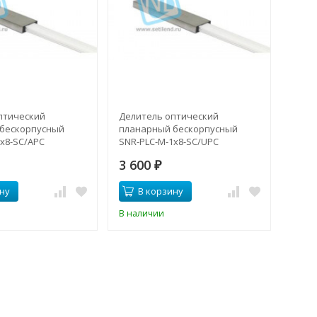
птический
Делитель оптический
бескорпусный
планарный бескорпусный
x8-SC/APC
SNR-PLC-M-1x8-SC/UPC
3 600
₽
ну
В корзину
В наличии