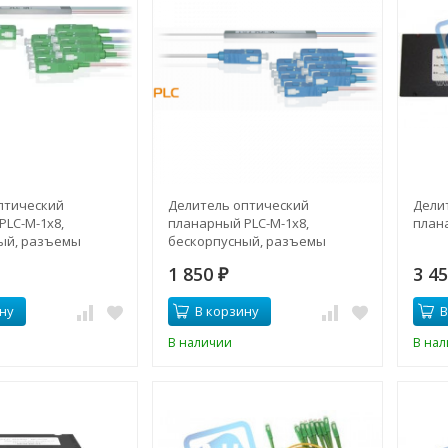
птический
Делитель оптический
Дели
PLC-M-1x8,
планарный PLC-M-1x8,
план
ый, разъемы
бескорпусный, разъемы
SC/UPC
1 850
3 4
₽
ну
В корзину
В
В наличии
В на