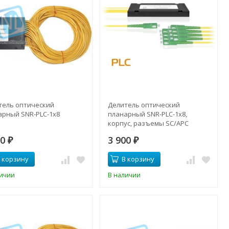
тель оптический
Делитель оптический
арный SNR-PLC-1x8
планарный SNR-PLC-1x8,
корпус, разъемы SC/APC
50
3 900
₽
₽
 корзину
В корзину
личии
В наличии