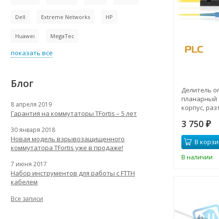
Dell
Extreme Networks
HP
Huawei
MegaTec
показать все
Блог
Делитель о
планарный S
8 апреля 2019
корпус, ра
Гарантия на коммутаторы TFortis – 5 лет
3 750
₽
30 января 2018
Новая модель взрывозащищенного
В корзи
коммутатора TFortis уже в продаже!
В наличии
7 июня 2017
Набор инструментов для работы с FTTH
кабелем
Все записи