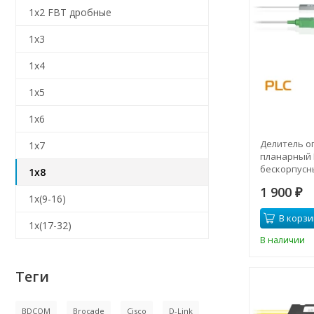
1x2 FBT дробные
1x3
1x4
1x5
1x6
Делитель о
1x7
планарный 
бескорпусн
1x8
SC/APC
1 900
₽
1x(9-16)
В корзи
1x(17-32)
В наличии
Теги
BDCOM
Brocade
Cisco
D-Link