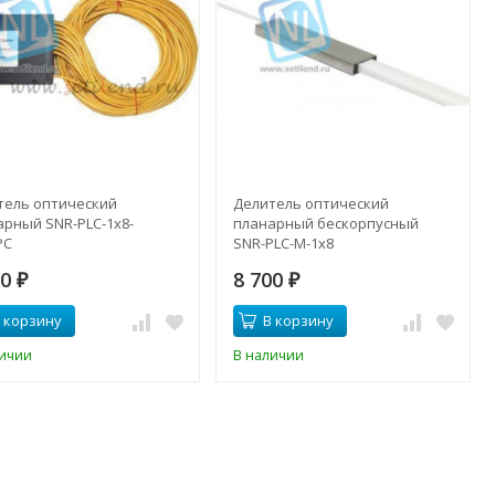
тель оптический
Делитель оптический
арный SNR-PLC-1x8-
планарный бескорпусный
PC
SNR-PLC-M-1x8
00
8 700
₽
₽
 корзину
В корзину
личии
В наличии