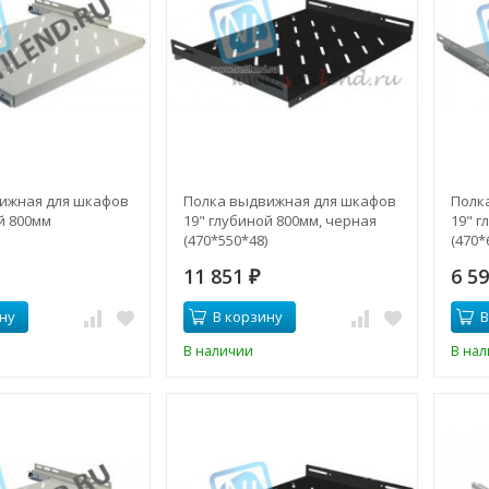
ижная для шкафов
Полка выдвижная для шкафов
Полк
й 800мм
19" глубиной 800мм, черная
19" г
(470*550*48)
(470*
11 851
6 5
₽
ну
В корзину
В
В наличии
В на