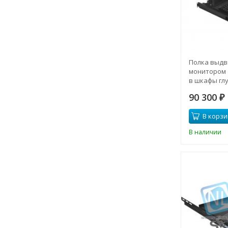
Полка выдв
монитором 
в шкафы гл
(глубина по
90 300
черный
₽
В корзи
В наличии