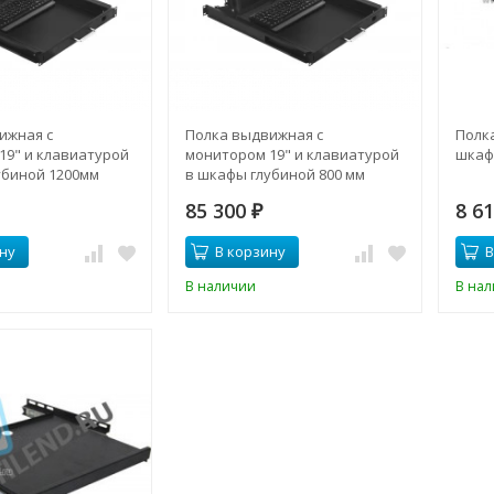
ижная с
Полка выдвижная с
Полка
19" и клавиатурой
монитором 19" и клавиатурой
шкаф
убиной 1200мм
в шкафы глубиной 800 мм
лки 950мм), цвет
(глубина полки 550мм), цвет
85 300
8 6
черный
₽
ну
В корзину
В
В наличии
В на