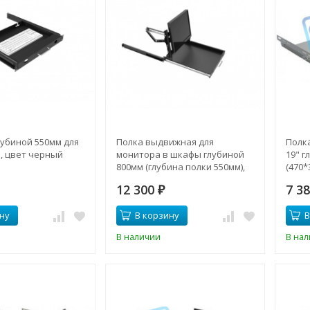
лубиной 550мм для
Полка выдвижная для
Полк
, цвет черный
монитора в шкафы глубиной
19" г
800мм (глубина полки 550мм),
(470*
цвет черный (SNR-SHELF-
12 300
7 3
MONITOR-550)
₽
ну
В корзину
В
В наличии
В на