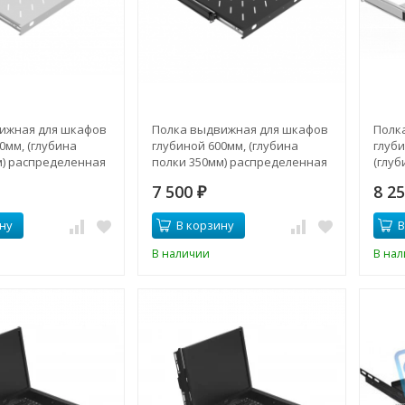
ижная для шкафов
Полка выдвижная для шкафов
Полк
0мм, (глубина
глубиной 600мм, (глубина
глуби
м) распределенная
полки 350мм) распределенная
(глуб
кг, цвет-серый
нагрузка 20кг, цвет-черный
расп
7 500
8 2
06035-20GS)
(SNR-SHELF-06035-20BS)
₽
20кг,
ну
В корзину
В
В наличии
В на