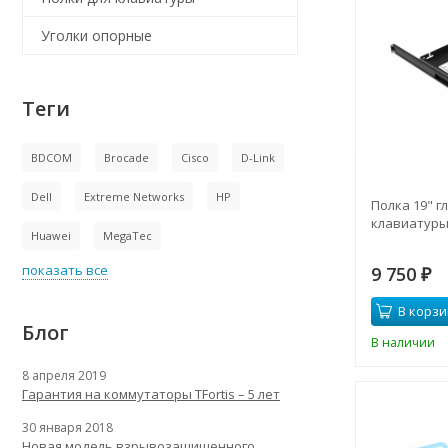
Уголки опорные
Теги
BDCOM
Brocade
Cisco
D-Link
Dell
Extreme Networks
HP
Полка 19" г
клавиатуры
Huawei
MegaTec
показать все
9 750
₽
В корзи
Блог
В наличии
8 апреля 2019
Гарантия на коммутаторы TFortis – 5 лет
30 января 2018
Новая модель взрывозащищенного