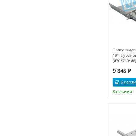
Полка выдв
19" глубино
(470*710*48)
9 845
₽
В корзи
В наличии