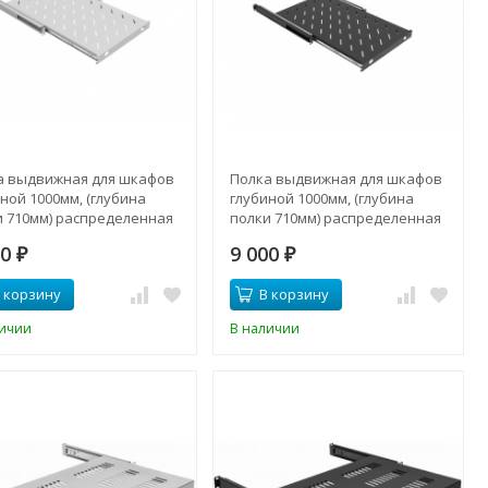
а выдвижная для шкафов
Полка выдвижная для шкафов
ной 1000мм, (глубина
глубиной 1000мм, (глубина
и 710мм) распределенная
полки 710мм) распределенная
зка 20кг, цвет-серый
нагрузка 20кг, цвет-черный
00
9 000
SHELF-10071-20GS
₽
(SNR-SHELF-10071-20BS)
₽
 корзину
В корзину
личии
В наличии