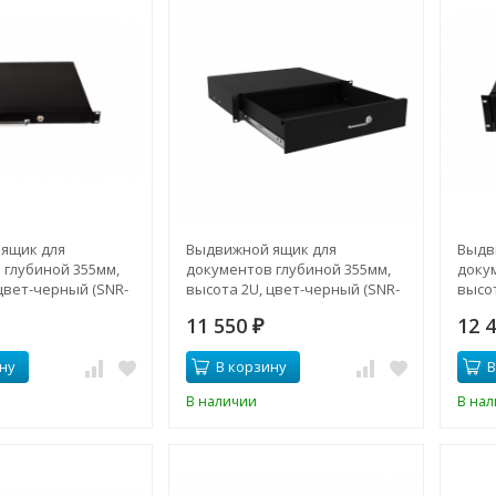
ящик для
Выдвижной ящик для
Выдв
 глубиной 355мм,
документов глубиной 355мм,
доку
цвет-черный (SNR-
высота 2U, цвет-черный (SNR-
высот
-B)
CASE-355-2U-B)
CASE-
11 550
12 
₽
ну
В корзину
В
В наличии
В на