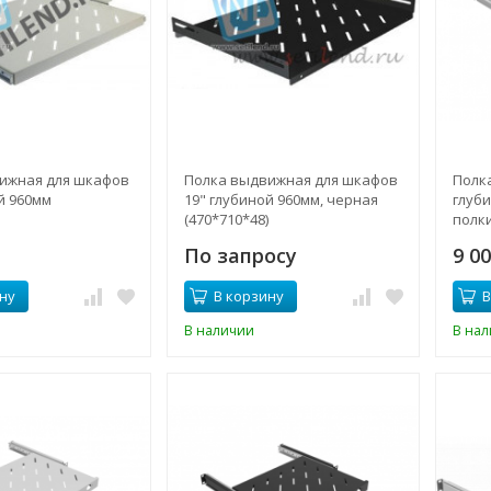
ижная для шкафов
Полка выдвижная для шкафов
Полк
й 960мм
19" глубиной 960мм, черная
глуби
(470*710*48)
полк
нагру
По запросу
9 0
(SNR-
ну
В корзину
В
В наличии
В на