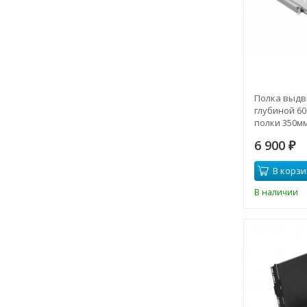
Полка выдв
глубиной 60
полки 350м
нагрузка 20
6 900
(SNR-SHELF-
₽
В корзи
В наличии