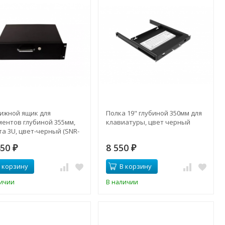
ижной ящик для
Полка 19" глубиной 350мм для
ментов глубиной 355мм,
клавиатуры, цвет черный
а 3U, цвет-черный (SNR-
355-3U-B)
450
8 550
₽
₽
 корзину
В корзину
личии
В наличии