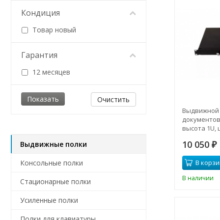
Кондиция
Товар новый
Гарантия
12 месяцев
Очистить
Выдвижной 
документов
высота 1U, 
CASE-355-1U
10 050
Выдвижные полки
₽
Консольные полки
В корзи
В наличии
Стационарные полки
Усиленные полки
Полки для клавиатуры