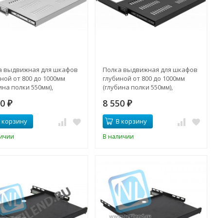
а выдвижная для шкафов
Полка выдвижная для шкафов
ной от 800 до 1000мм
глубиной от 800 до 1000мм
ина полки 550мм),
(глубина полки 550мм),
ределенная нагрузка
распределенная нагрузка
50
8 550
 цвет-серый
₽
20кг, цвет-черный
₽
 корзину
В корзину
личии
В наличии