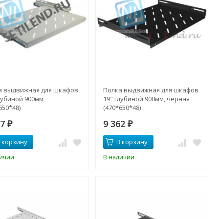
а выдвижная для шкафов
Полка выдвижная для шкафов
лубиной 900мм
19" глубиной 900мм, черная
650*48)
(470*650*48)
97
9 362
₽
₽
 корзину
В корзину
личии
В наличии