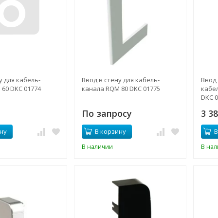
у для кабель-
Ввод в стену для кабель-
Ввод 
60 DKC 01774
канала RQM 80 DKC 01775
кабел
DKC 
По запросу
3 3
ну
В корзину
В
В наличии
В на