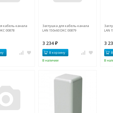
ля кабель-канала
Заглушка для кабель-канала
Загл
DKC 00878
LAN 150х60 DKC 00879
LAN 1
3 234
3 2
₽
ну
В корзину
В
В наличии
В на