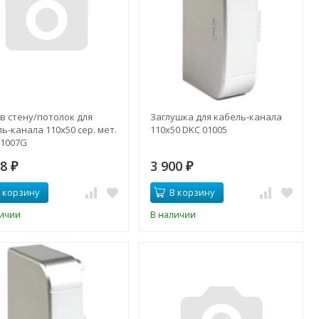
в стену/потолок для
Заглушка для кабель-канала
ь-канала 110х50 сер. мет.
110х50 DKC 01005
01007G
88
3 900
₽
₽
 корзину
В корзину
личии
В наличии