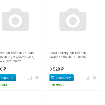
тер для кабель-канала
Ввод в стену для кабель-
0х20 (к уст./распр. мод.
канала 110х50 DKC 01007
ке) DKC 09227
00
3 528
₽
₽
 корзину
В корзину
личии
В наличии