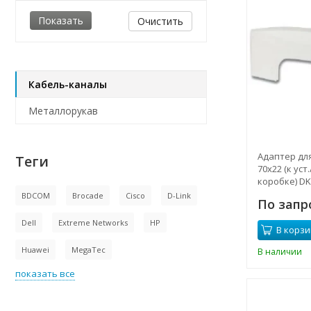
Очистить
Кабель-каналы
Металлорукав
Адаптер дл
Теги
70х22 (к уст
коробке) DK
BDCOM
Brocade
Cisco
D-Link
По запр
Dell
Extreme Networks
HP
В корзи
Huawei
MegaTec
В наличии
показать все