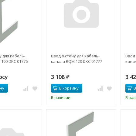
у для кабель-
Ввод в стену для кабель-
Ввод 
100 DKC 01776
канала RQM 120 DKC 01777
кана
осу
3 108
3 4
₽
ну
В корзину
В
В наличии
В на