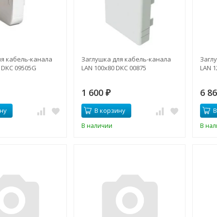
ля кабель-канала
Заглушка для кабель-канала
Загл
 DKC 09505G
LAN 100х80 DKC 00875
LAN 1
1 600
6 8
₽
ну
В корзину
В
В наличии
В на