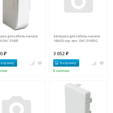
ушка для кабель-канала
Заглушка для кабель-канала
0 DKC 01405
140х50 сер. мет. DKC 01405G
00
3 052
₽
₽
 корзину
В корзину
личии
В наличии