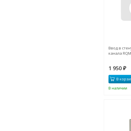
Ввод в стен
канала RQM 
1 950
₽
В корзи
В наличии