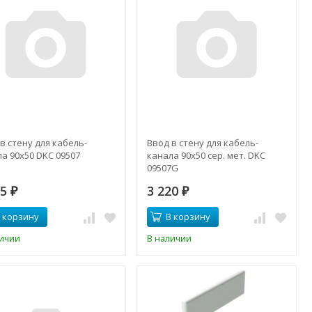
в стену для кабель-
Ввод в стену для кабель-
а 90х50 DKC 09507
канала 90х50 сер. мет. DKC
09507G
55
3 220
₽
₽
 корзину
В корзину
личии
В наличии