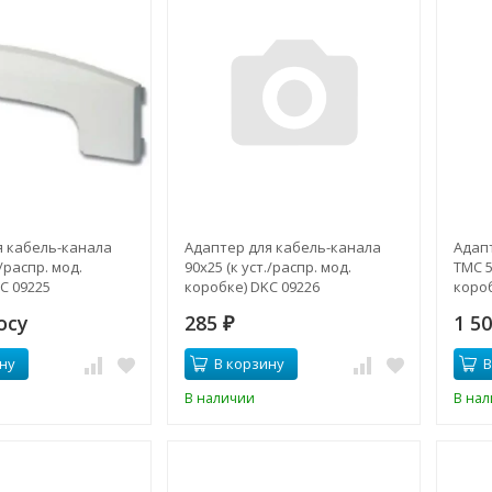
я кабель-канала
Адаптер для кабель-канала
Адап
./распр. мод.
90х25 (к уст./распр. мод.
ТМС 5
C 09225
коробке) DKC 09226
короб
осу
285
1 5
₽
ну
В корзину
В
В наличии
В на