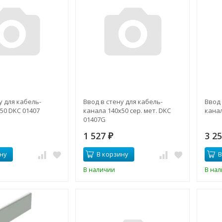
у для кабель-
Ввод в стену для кабель-
Ввод 
50 DKC 01407
канала 140х50 сер. мет. DKC
канал
01407G
1 527
3 2
₽
ну
В корзину
В
В наличии
В на