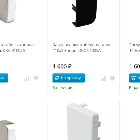
ля кабель-канала
Заглушка для кабель-канала
Загл
. DKC 01005G
110х50 черн. DKC 01005A
140х5
1 600
1 6
₽
ну
В корзину
В
В наличии
В на