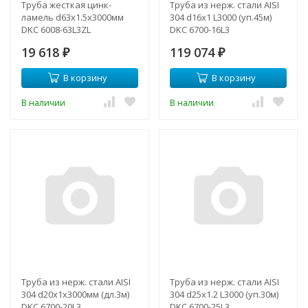
Труба жесткая цинк-
Труба из нерж. стали AISI
ламель d63x1.5x3000мм
304 d16х1 L3000 (уп.45м)
DKC 6008-63L3ZL
DKC 6700-16L3
19 618
119 074
₽
₽
В корзину
В корзину
В наличии
В наличии
Труба из нерж. стали AISI
Труба из нерж. стали AISI
304 d20х1х3000мм (дл.3м)
304 d25х1.2 L3000 (уп.30м)
DKC 6700-20L3
DKC 6700-25L3