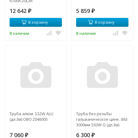
6700A-20L3R
12 642
5 859
₽
₽
В корзину
В корзину
В наличии
В наличии
Труба алюм. S32W ALU
Труба без резьбы
(дл.3м) OBO 2046005
гальваническое цинк. d63
3000мм S63W G (дл.3м)
OBO 2046846
7 060
6 300
₽
₽