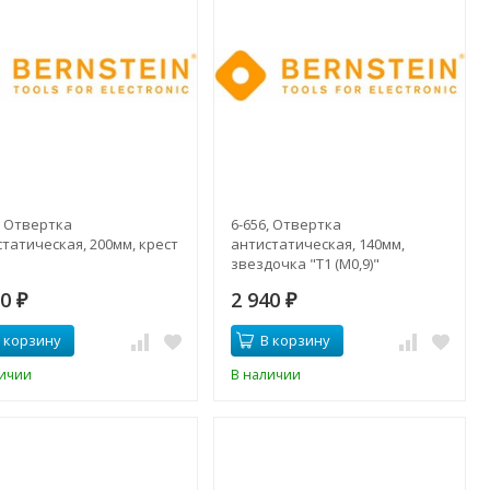
, Отвертка
6-656, Отвертка
татическая, 200мм, крест
антистатическая, 140мм,
звездочка "Т1 (М0,9)"
10
2 940
₽
₽
 корзину
В корзину
личии
В наличии