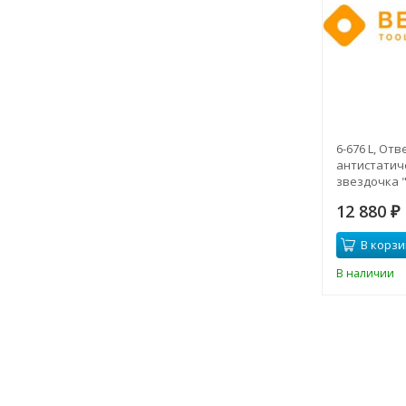
6-676 L, От
антистатиче
звездочка "
12 880
₽
В корзи
В наличии