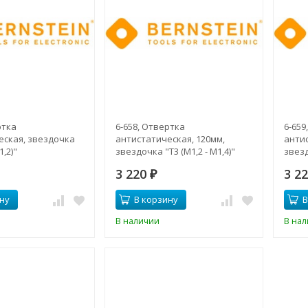
ртка
6-658, Отвертка
6-659
еская, звездочка
антистатическая, 120мм,
антис
1,2)"
звездочка "Т3 (М1,2 - М1,4)"
звезд
3 220
3 2
₽
ну
В корзину
В
В наличии
В на