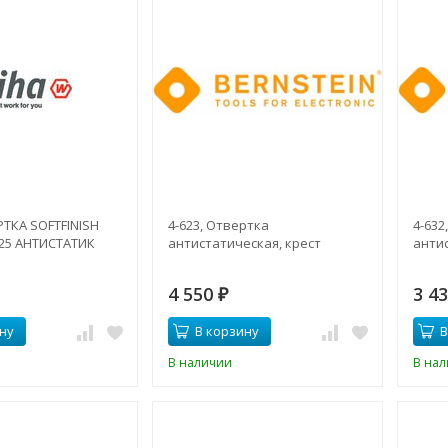
РТКА SOFTFINISH
4-623, Отвертка
4-632
25 АНТИСТАТИК
антистатическая, крест
анти
4 550
3 4
₽
ну
В корзину
В
В наличии
В на