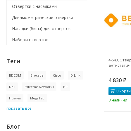
Отвертки с насадками
Динамометрические отвертки
Насадки (биты) для отверток
Наборы отверток
Теги
4-643, Отве
антистатиче
BDCOM
Brocade
Cisco
D-Link
4 830
₽
Dell
Extreme Networks
HP
В корзи
Huawei
MegaTec
В наличии
показать все
Блог