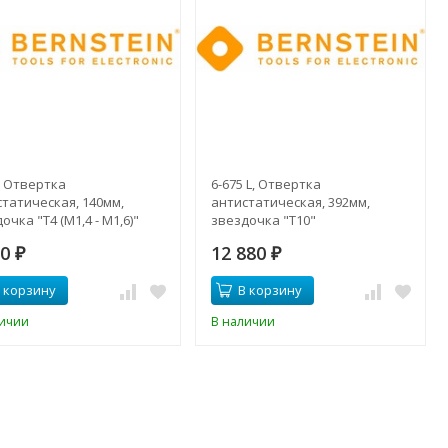
, Отвертка
6-675 L, Отвертка
татическая, 140мм,
антистатическая, 392мм,
очка "Т4 (М1,4 - М1,6)"
звездочка "Т10"
20
12 880
₽
₽
 корзину
В корзину
личии
В наличии