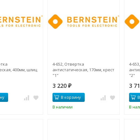
ртка
4-652, Отвертка
4-653
ская, 400мм, шлиц
антистатическая, 170мм, крест
антис
"1"
"2"
3 220
3 7
₽
ну
В корзину
В
В наличии
В на