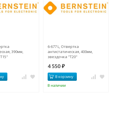
вертка
6-677 L, Отвертка
ская, 390мм,
антистатическая, 400мм,
Т15"
звездочка "Т20"
4 550
₽
ну
В корзину
В наличии