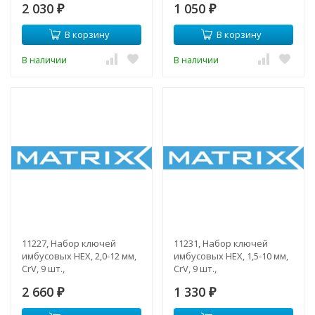
2 030
1 050
₽
короткие
₽
В корзину
В корзину
В наличии
В наличии
11227, Набор ключей
11231, Набор ключей
имбусовых HEX, 2,0-12 мм,
имбусовых HEX, 1,5-10 мм,
CrV, 9 шт.,
CrV, 9 шт.,
оксидированные,
оксидированные,
2 660
1 330
удлиненные
₽
удлиненные
₽