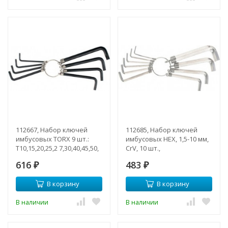
112667, Набор ключей
112685, Набор ключей
имбусовых TORX 9 шт.:
имбусовых HEX, 1,5-10 мм,
T10,15,20,25,2 7,30,40,45,50,
CrV, 10 шт.,
оксидированные, на
никелированный, на
616
483
кольце
₽
кольце
₽
В корзину
В корзину
В наличии
В наличии