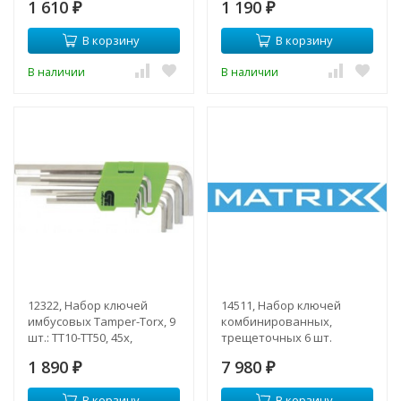
1 610
1 190
₽
₽
В корзину
В корзину
В наличии
В наличии
12322, Набор ключей
14511, Набор ключей
имбусовых Tamper-Torx, 9
комбинированных,
шт.: TT10-ТT50, 45x,
трещеточных 6 шт.
закаленные, удлиненные,
1 890
7 980
никель
₽
₽
В корзину
В корзину