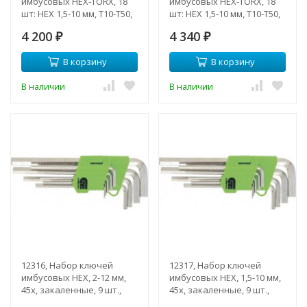
имбусовых HEX-TORX, 18
имбусовых HEX-TORX, 18
шт: HEX 1,5-10 мм, T10-T50,
шт: HEX 1,5-10 мм, T10-T50,
CrV, короткие, сатин.
CrV, удлиненные, сатин.
4 200
4 340
₽
₽
В корзину
В корзину
В наличии
В наличии
12316, Набор ключей
12317, Набор ключей
имбусовых HEX, 2-12 мм,
имбусовых HEX, 1,5-10 мм,
45x, закаленные, 9 шт.,
45x, закаленные, 9 шт.,
короткие, никель
короткие, никель