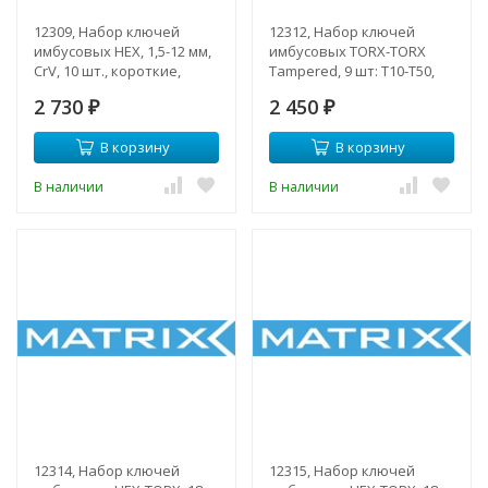
12309, Набор ключей
12312, Набор ключей
имбусовых HEX, 1,5-12 мм,
имбусовых TORX-TORX
CrV, 10 шт., короткие,
Tampered, 9 шт: T10-T50,
сатин., чехол
CrV, короткие, сатин.,
2 730
2 450
₽
чехол
₽
В корзину
В корзину
В наличии
В наличии
12314, Набор ключей
12315, Набор ключей