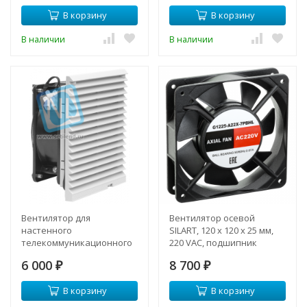
В корзину
В корзину
В наличии
В наличии
Вентилятор для
Вентилятор осевой
настенного
SILART, 120 х 120 х 25 мм,
телекоммуникационного
220 VAC, подшипник
шкафа 120х120х38мм с
качения
6 000
8 700
фильтром
₽
₽
В корзину
В корзину