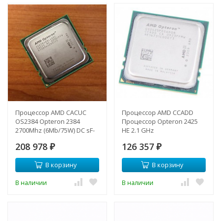
Процессор AMD CACUC
Процессор AMD CCADD
OS2384 Opteron 2384
Процессор Opteron 2425
2700Mhz (6Mb/75W) DC sF-
HE 2.1 GHz
CACUC(NEW)
3+6Mb/55W/2400 MHz
208 978
126 357
₽
Socket-F-CCADD(NEW)
₽
В корзину
В корзину
В наличии
В наличии