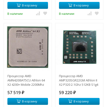
В корзину
В корзину
В наличии
В наличии
Процессор AMD
Процессор AMD
AMN4200IAT5CU Athlon 64
AMP320SGR22GM Athlon II
X2 4200+ Mobile 2200Mhz
X2 P320 2.1Ghz 512KB S1g4
(2x1024/1000/1,2v) 62W DC
NAEGC-
57 519
59 220
sAM2-AMN4200IAT5CU(NEW)
₽
AMP320SGR22GM(NEW)
₽
В корзину
В корзину