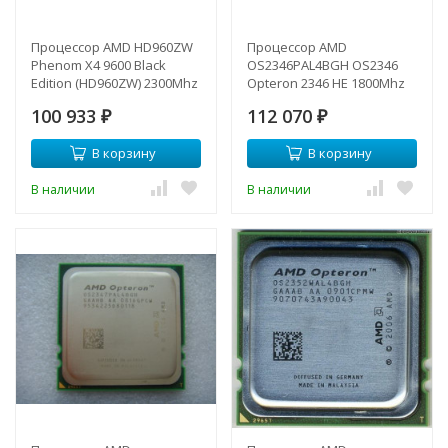
Процессор AMD HD960ZW
Процессор AMD
Phenom X4 9600 Black
OS2346PAL4BGH OS2346
Edition (HD960ZW) 2300Mhz
Opteron 2346 HE 1800Mhz
(4*512/2*2Mb
(4x512/L3-2Mb/2000/1,125v)
100 933
112 070
L3/3600/1,125v) sAM2 QC-
₽
QC sF FAA4B-
₽
HD960ZW(NEW)
OS2346PAL4BGH(NEW)
В корзину
В корзину
В наличии
В наличии