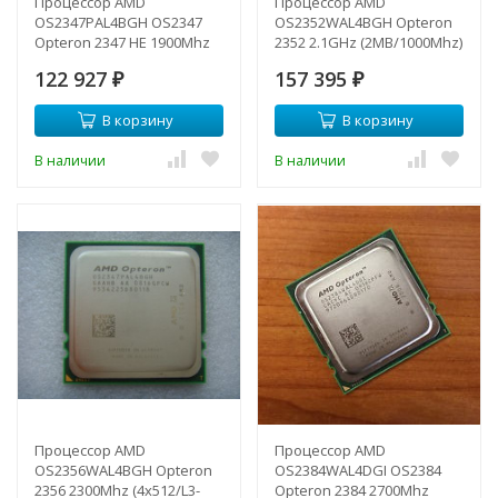
Процессор AMD
Процессор AMD
OS2347PAL4BGH OS2347
OS2352WAL4BGH Opteron
Opteron 2347 HE 1900Mhz
2352 2.1GHz (2MB/1000Mhz)
(2Mb/55W) DC sF-
GAAAB-
122 927
157 395
OS2347PAL4BGH(NEW)
₽
OS2352WAL4BGH(NEW)
₽
В корзину
В корзину
В наличии
В наличии
Процессор AMD
Процессор AMD
OS2356WAL4BGH Opteron
OS2384WAL4DGI OS2384
2356 2300Mhz (4x512/L3-
Opteron 2384 2700Mhz