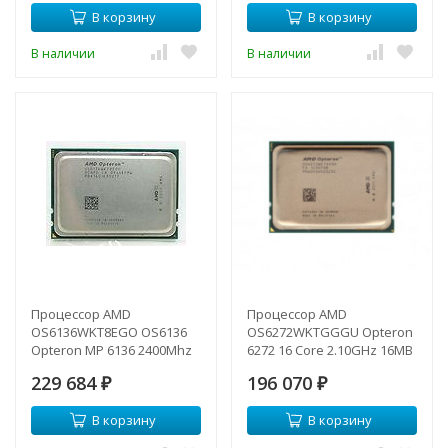
Socket-F-
OS6128WKT8EGO(NEW)
В корзину
В корзину
OS2425PDS6DGN(NEW)
В наличии
В наличии
Процессор AMD
Процессор AMD
OS6136WKT8EGO OS6136
OS6272WKTGGGU Opteron
Opteron MP 6136 2400Mhz
6272 16 Core 2.10GHz 16MB
(12Mb/6400/1,1875v) EC
L3 Cache G34 Processor-
229 684
196 070
sG34 CCAFD-
₽
OS6272WKTGGGU(NEW)
₽
OS6136WKT8EGO(NEW)
В корзину
В корзину