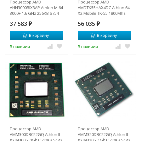
Процессор AMD
Процессор AMD
AHN3000BIX3AP Athlon M 64
AMDTK55HAX4DC Athlon 64
3000+ 1.6 GHz 256KB S754
X2 Mobile TK-55 1800Mhz
CAAOC-
(512/800/1,35v) 31W DC
37 583
56 035
AHN3000BIX3AP(NEW)
₽
s1(638)-
₽
AMDTK55HAX4DC(NEW)
В корзину
В корзину
В наличии
В наличии
Процессор AMD
Процессор AMD
AMM300DB022GQ Athlon II
AMM320DB022GQ Athlon II
X2 M300 2.0Ghz 512KB S1g3
X2 M320 2.1Ghz 512KB S1g3