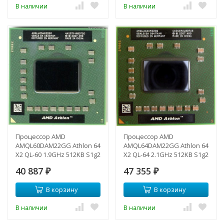
В наличии
В наличии
Процессор AMD
Процессор AMD
AMQL60DAM22GG Athlon 64
AMQL64DAM22GG Athlon 64
X2 QL-60 1.9GHz 512KB S1g2
X2 QL-64 2.1GHz 512KB S1g2
OBALB NBAEB CBAEB CBAJB-
OBALB QBANB-
40 887
47 355
AMQL60DAM22GG(NEW)
₽
AMQL64DAM22GG(NEW)
₽
В корзину
В корзину
В наличии
В наличии