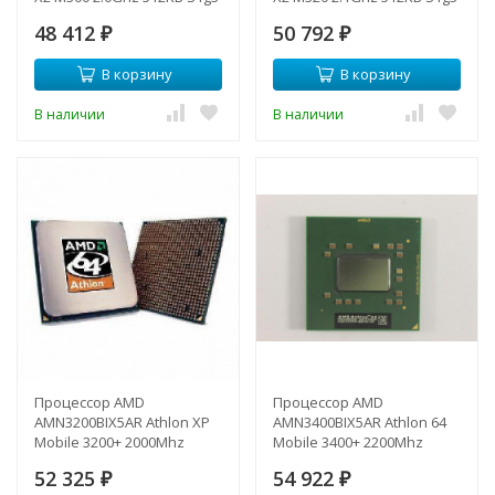
NAEIC-
NAEIC-
48 412
50 792
AMM300DB022GQ(NEW)
₽
AMM320DB022GQ(NEW)
₽
В корзину
В корзину
В наличии
В наличии
Процессор AMD
Процессор AMD
AMN3200BIX5AR Athlon XP
AMN3400BIX5AR Athlon 64
Mobile 3200+ 2000Mhz
Mobile 3400+ 2200Mhz
(1024/800/1,45v) 62W s754-
(1024/800/1,4v) 62W s754-
52 325
54 922
AMN3200BIX5AR(NEW)
₽
AMN3400BIX5AR(NEW)
₽