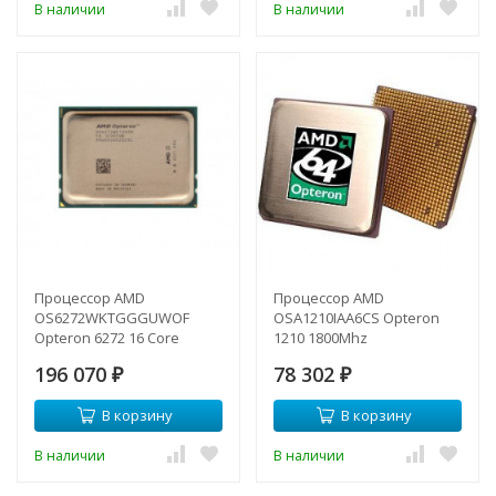
В наличии
В наличии
Процессор AMD
Процессор AMD
OS6272WKTGGGUWOF
OSA1210IAA6CS Opteron
Opteron 6272 16 Core
1210 1800Mhz
2.10GHz 16MB L3 Cache G34
(2x1024/2000/1,3v) DC
196 070
78 302
Processor-
₽
sAM2-OSA1210IAA6CS(NEW)
₽
OS6272WKTGGGUWOF(NEW)
В корзину
В корзину
В наличии
В наличии