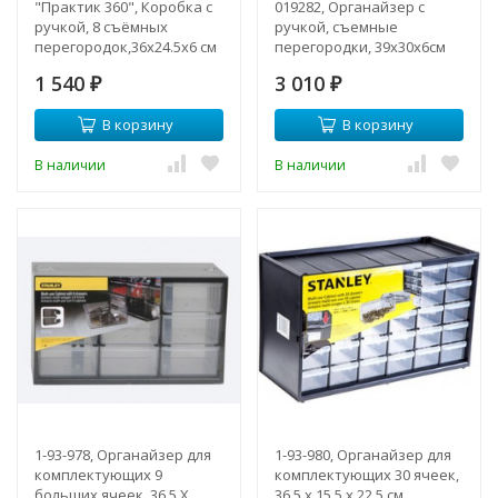
"Практик 360", Коробка с
019282, Органайзер с
ручкой, 8 съёмных
ручкой, съемные
перегородок,36х24.5х6 см
перегородки, 39х30х6см
1 540
3 010
₽
₽
В корзину
В корзину
В наличии
В наличии
1-93-978, Органайзер для
1-93-980, Органайзер для
комплектующих 9
комплектующих 30 ячеек,
больших ячеек, 36.5 Х
36.5 х 15.5 х 22.5 см