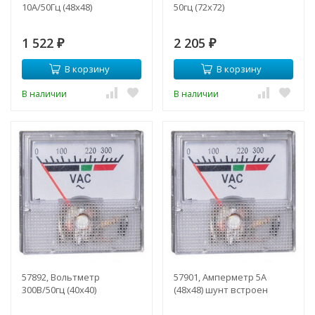
10А/50Гц (48х48)
50гц (72х72)
1 522
2 205
₽
₽
В корзину
В корзину
В наличии
В наличии
57892, Вольтметр
57901, Амперметр 5А
300В/50гц (40х40)
(48х48) шунт встроен