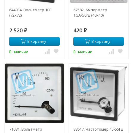
644034, Вольтметр 10В
67582, Амперметр
(72х72)
1.5А/50гц (40х40)
2 520
420
₽
₽
В корзину
В корзину
В наличии
В наличии
71081, Вольтметр
88617, Частотомер 45-55Гц