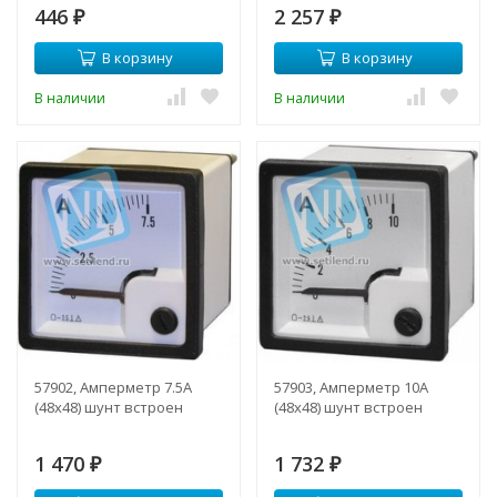
446
2 257
₽
₽
В корзину
В корзину
В наличии
В наличии
57902, Амперметр 7.5А
57903, Амперметр 10А
(48х48) шунт встроен
(48х48) шунт встроен
1 470
1 732
₽
₽