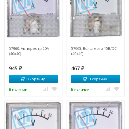
57960, Амперметр 20А
57965, Вольтметр 15В/DC
(40х40)
(40х40)
945
467
₽
₽
В корзину
В корзину
В наличии
В наличии