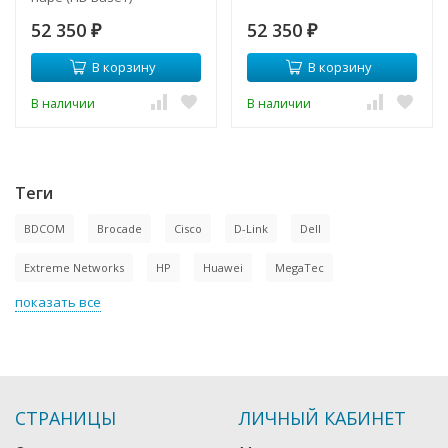
52 350
52 350
₽
₽
В корзину
В корзину
В наличии
В наличии
Теги
BDCOM
Brocade
Cisco
D-Link
Dell
Extreme Networks
HP
Huawei
MegaTec
показать все
СТРАНИЦЫ
ЛИЧНЫЙ КАБИНЕТ