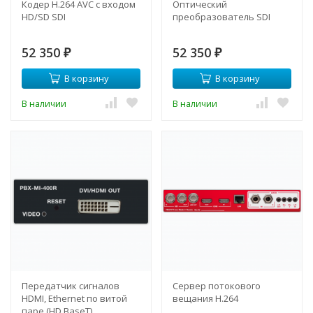
Кодер H.264 AVC с входом
Оптический
HD/SD SDI
преобразователь SDI
52 350
52 350
₽
₽
В корзину
В корзину
В наличии
В наличии
Передатчик сигналов
Сервер потокового
HDMI, Ethernet по витой
вещания H.264
паре (HD BaseT)