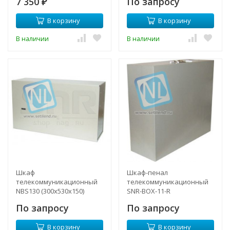
7 350
По запросу
₽
замок
В корзину
В корзину
В наличии
В наличии
Шкаф
Шкаф-пенал
телекоммуникационный
телекоммуникационный
NBS130 (300х530х150)
SNR-BOX-11-R
По запросу
По запросу
В корзину
В корзину