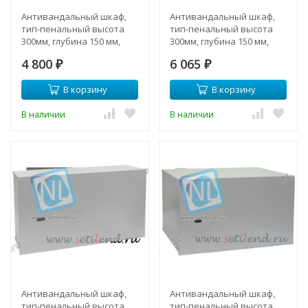
Антивандальный шкаф,
Антивандальный шкаф,
тип-пенальный высота
тип-пенальный высота
300мм, глубина 150 мм,
300мм, глубина 150 мм,
ширина 265
ширина 265, почтовый
4 800
6 065
₽
замок
₽
В корзину
В корзину
В наличии
В наличии
Антивандальный шкаф,
Антивандальный шкаф,
тип-пенальный высота
тип-пенальный высота