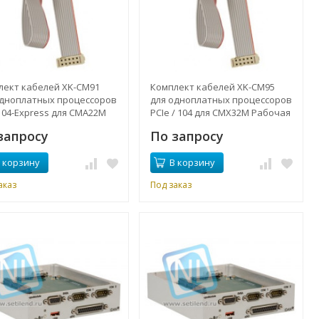
лект кабелей XK-CM91
Комплект кабелей XK-CM95
одноплатных процессоров
для одноплатных процессоров
 104-Express для CMA22M
PCIe / 104 для CMX32M Рабочая
ая температура от -40 °
температура от -40 ° до + 85 °
запросу
По запросу
5 ° C
C
 корзину
В корзину
аказ
Под заказ