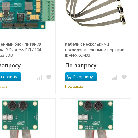
оенный блок питания
Кабели с несколькими
4HR-Express PCI / 104-
последовательными портами
ss 88 Вт
IDAN-XKCM33
запросу
По запросу
 корзину
В корзину
аказ
Под заказ