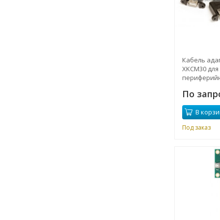
Кабель ада
XKCM30 для
периферий
IDAN PC / 10
По запр
В корзи
Под заказ