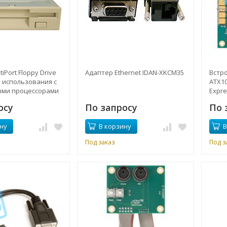
iPort Floppy Drive
Адаптер Ethernet IDAN-XKCM35
Встр
ля использования с
ATX10
ми процессорами
Expre
осу
По запросу
По 
ну
В корзину
В
Под заказ
Под з