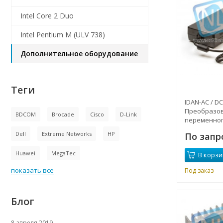
Intel Core 2 Duo
Intel Pentium M (ULV 738)
Дополнительное оборудование
Теги
IDAN-AC / DC
Преобразо
BDCOM
Brocade
Cisco
D-Link
переменног
постоянный
Dell
Extreme Networks
HP
По запр
Huawei
MegaTec
В корзи
показать все
Под заказ
Блог
8 апреля 2019