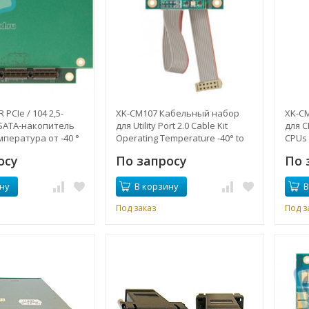
PCIe / 104 2,5-
XK-CM107 Кабельный набор
XK-C
ATA-накопитель
для Utility Port 2.0 Cable Kit
для C
пература от -40 °
Operating Temperature -40° to
CPUs
+85°C
осу
По запросу
По 
ну
В корзину
В
Под заказ
Под з