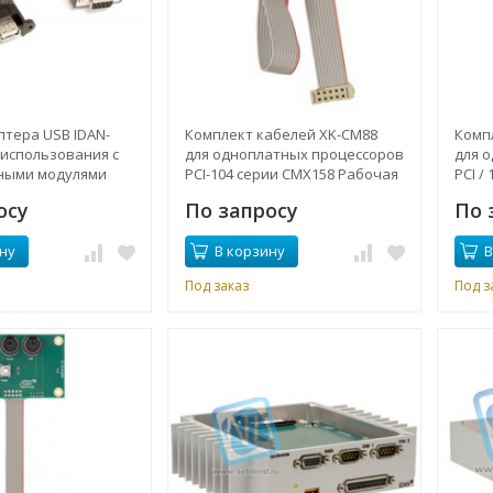
птера USB IDAN-
Комплект кабелей XK-CM88
Комп
 использования с
для одноплатных процессоров
для 
ными модулями
PCI-104 серии CMX158 Рабочая
PCI /
4
температура от -40 ° до + 85 °
Рабоч
осу
По запросу
По 
C
до + 8
ну
В корзину
В
Под заказ
Под з