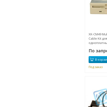
XK-CM49 Mult
Cable Kit д
одноплатны
RTD
По запр
В корзи
Под заказ