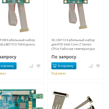
M108 Кабельный набор
XK-CM113 Кабельный набор
ML24BT PCI/104-Express
для RTD Intel Core i7 Series
CPUs Рабочая температура
-40° to +85°C
запросу
По запросу
 корзину
В корзину
аказ
Под заказ