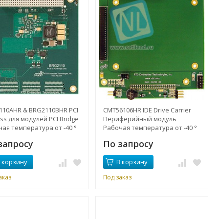
110AHR & BRG2110BHR PCI
CMT56106HR IDE Drive Carrier
ss для модулей PCI Bridge
Периферийный модуль
ая температура от -40 °
Рабочая температура от -40 °
5 ° C
до + 85 ° C
запросу
По запросу
 корзину
В корзину
аказ
Под заказ