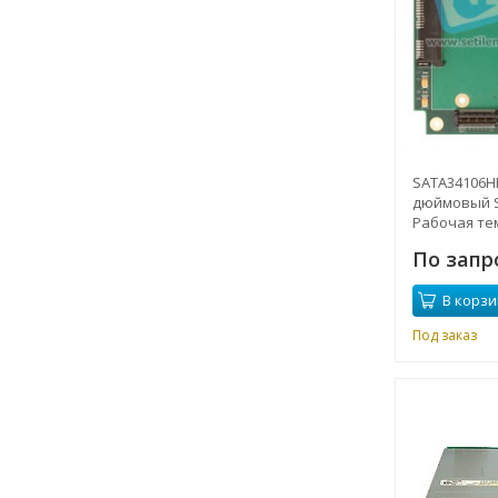
SATA34106HR 
дюймовый S
Рабочая тем
до + 85 ° C
По запр
В корзи
Под заказ