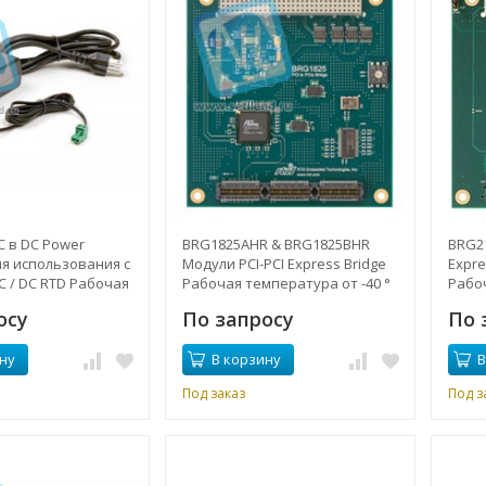
C в DC Power
BRG1825AHR & BRG1825BHR
BRG2
ля использования с
Модули PCI-PCI Express Bridge
Expre
 / DC RTD Рабочая
Рабочая температура от -40 °
Рабоч
от 0 ° до + 40 ° C
до + 85 ° C
до + 8
осу
По запросу
По 
ну
В корзину
В
Под заказ
Под з