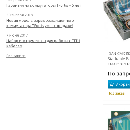
Гарантия на коммутаторы TFortis – 5 лет
30 января 2018
Новая модель взрывозащищенного
коммутатора TFortis уже в продаже!
7 июня 2017
Набор инструментов для работы с FTTH
кабелем
IDAN-CMX15
Все записи
Stackable P
CMX158 PCI
компьютеры
По запр
Процессор In
ГГц включае
В корзи
CMT56106HR
жесткий ди
Под заказ