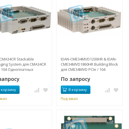
-CMA34CR Stackable
IDAN-CME34MVD1200HR & IDAN-
aging System для CMA34CR
CME34MVD1860HR Building Block
/ 104 Одноплатных
для CME34MVD PCIe / 104
ьютеров и контроллеров
Одноплатные компьютеры и
запросу
По запросу
чает SATA34106HR 2,5-
контроллеры 1,20 - 1,86 ГГц
овый жесткий диск
Двухъядерный процессор
 корзину
В корзину
Intel® Core ™ 2 Duo включает в
себя SATA34106HR 2,5-
аказ
Под заказ
дюймовый жесткий диск