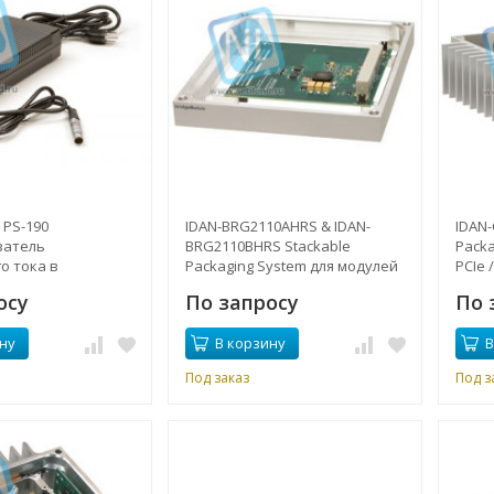
 PS-190
IDAN-BRG2110AHRS & IDAN-
IDAN
ватель
BRG2110BHRS Stackable
Pack
о тока в
Packaging System для модулей
PCIe 
 ток
BRG2110 Bridge От -40 ° до + 85
комп
осу
По запросу
По 
° C
Вклю
дюйм
ну
В корзину
В
Под заказ
Под з