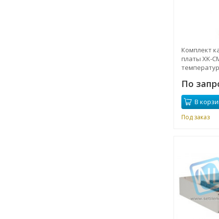
Комплект к
платы XK-CM
температура 
C
По запр
В корзи
Под заказ