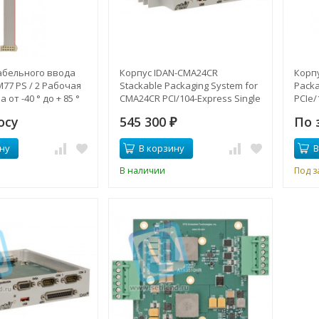
абельного ввода
Корпус IDAN-CMA24CR
Корпу
77 PS / 2 Рабочая
Stackable Packaging System for
Packa
от -40 ° до + 85 °
CMA24CR PCI/104-Express Single
PCIe/
Board Computers & Controllers
Compu
осу
545 300
По 
включает SATA34106HR 2.5"
₽
Atom 
Hard Drive Carrier
Singl
ну
В корзину
В
Proce
CML2
В наличии
Под з