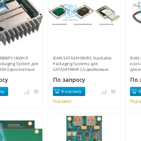
8886PX1400H R
IDAN-SATA34106HRS Stackable
IDAN-
ackaging System для
Packaging Systems для
конт
-104 Одноплатные
SATA34106HR 2,5-дюймовые
для 
 и контроллеры
жесткие диски
ATX3
осу
По запросу
По 
tel Pentium M 1,4
темпе
т в себя
C
ну
В корзину
В
 2,5-дюймовый
ск
Под заказ
Под з