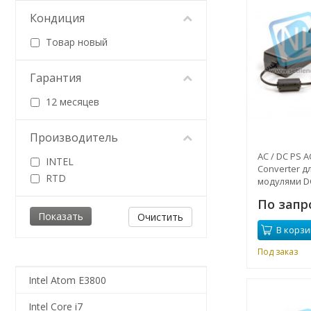
Кондиция
Товар новый
Гарантия
12 месяцев
Производитель
AC / DC PS A
INTEL
Converter д
RTD
модулями DC
температура 
По запр
Очистить
В корзи
Под заказ
Intel Atom E3800
Intel Core i7