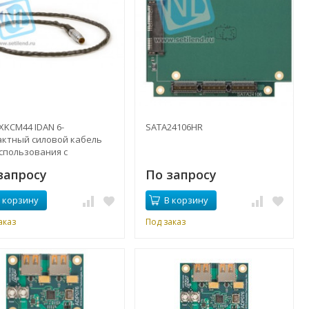
XKCM44 IDAN 6-
SATA24106HR
актный силовой кабель
использования с
510HR-190W Рабочая
запросу
По запросу
ратура от -40 ° до + 85 °
 корзину
В корзину
аказ
Под заказ