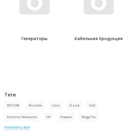
Генераторы
Кабельная продукция
Теги
BDCOM
Brocade
Cisco
D-Link
Dell
Extreme Networks
HP
Huawei
MegaTec
показать все