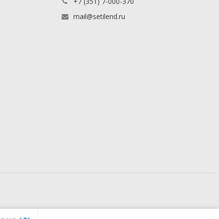
+7 (351) 7-000-370
mail@setilend.ru