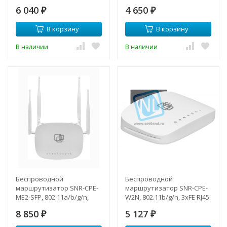
802.11ac Wave 2, 5xGE RJ45
802.11ac Wave 2, 5xGE RJ45
6 040
4 650
₽
₽
В корзину
В корзину
В наличии
В наличии
Беспроводной
Беспроводной
маршрутизатор SNR-CPE-
маршрутизатор SNR-CPE-
ME2-SFP, 802.11a/b/g/n,
W2N, 802.11b/g/n, 3xFE RJ45
802.11ac Wave 2, 4xGE RJ45,
8 850
5 127
1xSFP
₽
₽