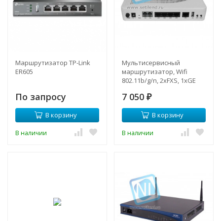
Маршрутизатор ТР-Link
Мультисервисный
ER605
маршрутизатор, Wifi
802.11b/g/n, 2xFXS, 1xGE
LAN, 3x FE LAN, 1xCombo
По запросу
7 050
WAN (100/1000Base-
₽
TX/SFP), 1xUSB, 3G
В корзину
В корзину
В наличии
В наличии