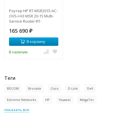
Роутер HP RT-MSR2015-AC-
OVS-I-H3 MSR 20-15 Multi-
Service Router-RT-
MSR2015-AC-OVS-I-H3(NEW)
165 690
₽
В корзину
В наличии
Теги
BDCOM
Brocade
Cisco
D-Link
Dell
Extreme Networks
HP
Huawei
MegaTec
показать все