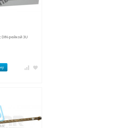
с DIN-рейкой 3U
ну