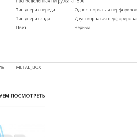
Распределенная нагрузка,кг
1500
Тип двери спереди
Одностворчатая перфориров
Тип двери сзади
Двустворчатая перфорирова
Цвет
Черный
в магазине СетиЛенд, С БОЛЬШОЙ СКИДКОЙ, Cisco, ПО
проект, по выгодной цене, Hp, С ДСОТАВКОЙ ПО РОССИИ
В КРЫМ, купить б/у оборудование,, с доставкой по Каза
ль
METAL_BOX
УЕМ ПОСМОТРЕТЬ