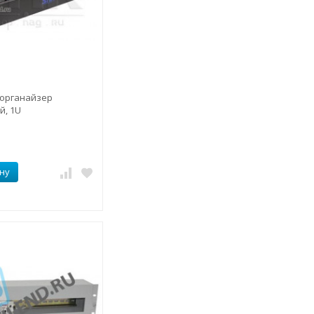
органайзер
й, 1U
ну