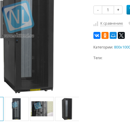
-
+
К сравнению
Категории:
800x100
Теги: