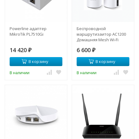
Powerline адаптер
Беспроводной
MikroTik PL7510Gi
маршрутизаитор AC1200
Домашняя Mesh Wi-Fi
система Deco M4
14 420
6 600
₽
₽
В корзину
В корзину
В наличии
В наличии