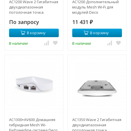
AC1200 Wave 2 Гигабитная
AC1200 Дополнительный
двухдиапазонная
модуль Mesh Wi-Fi для
потолочная точка
модулей Deco
доступа Wi Fi
По запросу
11 431
₽
В корзину
В корзину
В наличии
В наличии
AC1300+AV600 Домашняя
AC1350 Wave 2 Гигабитная
гибридная Mesh Wi-
двухдиапазонная
Fi+Powerline система Deco
потолочная точка