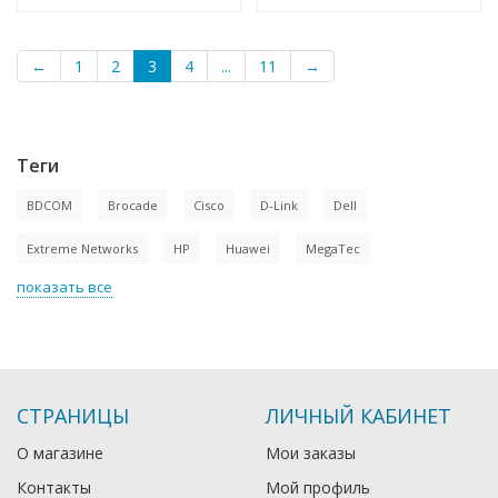
←
1
2
3
4
...
11
→
Теги
BDCOM
Brocade
Cisco
D-Link
Dell
Extreme Networks
HP
Huawei
MegaTec
показать все
СТРАНИЦЫ
ЛИЧНЫЙ КАБИНЕТ
О магазине
Мои заказы
Контакты
Мой профиль