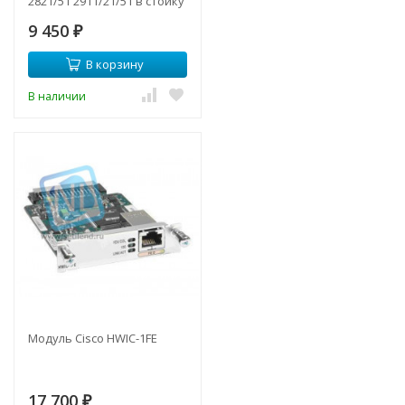
2821/51 2911/21/51 в стойку
19"
9 450
₽
В корзину
В наличии
Модуль Cisco HWIC-1FE
17 700
₽