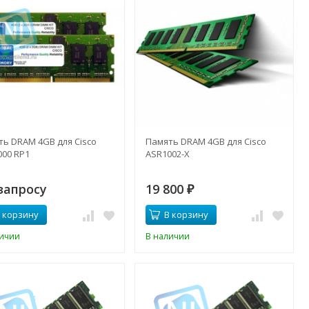
ть DRAM 4GB для Cisco
Память DRAM 4GB для Cisco
000 RP1
ASR1002-X
запросу
19 800
₽
 корзину
В корзину
личии
В наличии