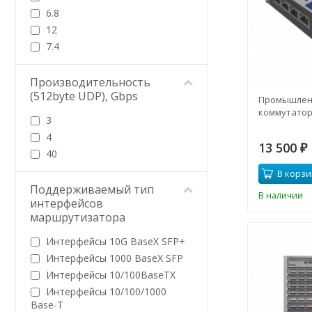
6.8
12
7.4
Производительность
(512byte UDP), Gbps
Промышлен
коммутатор 
3
4
13 500
₽
40
В корзи
Поддерживаемый тип
В наличии
интерфейсов
маршрутизатора
Интерфейсы 10G BaseX SFP+
Интерфейсы 1000 BaseX SFP
Интерфейсы 10/100BaseTX
Интерфейсы 10/100/1000
Base-T