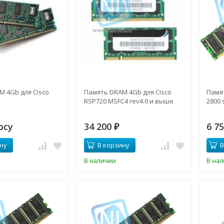
 4Gb для Cisco
Память DRAM 4Gb для Cisco
Памя
RSP720 MSFC4 rev4.0 и выше
2800 
осу
34 200
6 7
₽
ну
В корзину
В
В наличии
В на