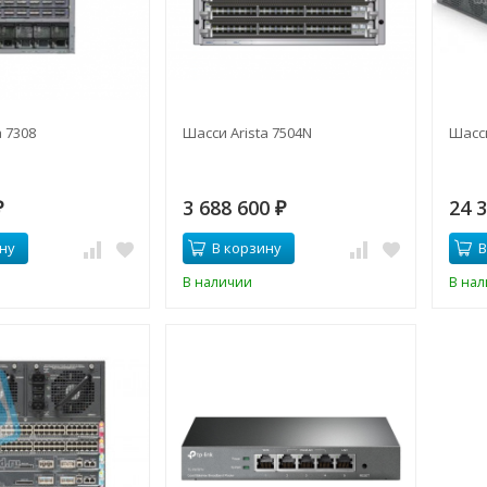
a 7308
Шасси Arista 7504N
Шасси
3 688 600
24 
₽
₽
ну
В корзину
В
В наличии
В на