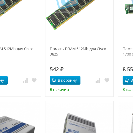
 512Mb для Cisco
Память DRAM 512Mb для Cisco
Памят
3825
1700 
542
8 5
₽
ну
В корзину
В
В наличии
В на