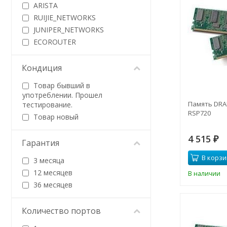
ARISTA
RUIJIE_NETWORKS
JUNIPER_NETWORKS
ECOROUTER
Кондиция
Товар бывший в
употреблении. Прошел
Память DRAM
тестирование.
RSP720
Товар новый
4 515
₽
Гарантия
В корзи
3 месяца
12 месяцев
В наличии
36 месяцев
Количество портов