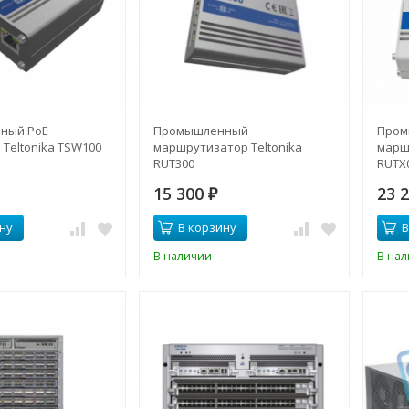
ный PoE
Промышленный
Пром
Teltonika TSW100
маршрутизатор Teltonika
марш
RUT300
RUTX
15 300
23 
₽
ну
В корзину
В
В наличии
В на