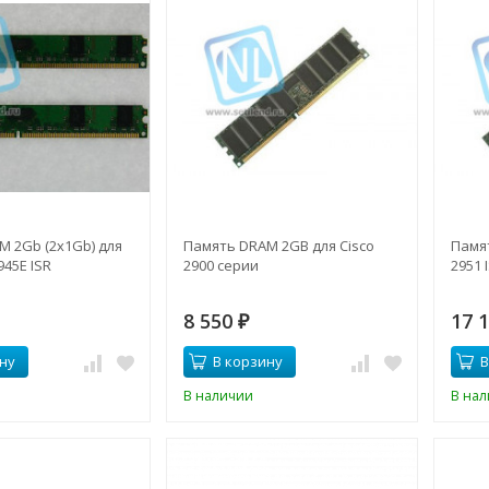
 2Gb (2x1Gb) для
Память DRAM 2GB для Cisco
Памя
945E ISR
2900 серии
2951 
8 550
17 
₽
ну
В корзину
В
В наличии
В на