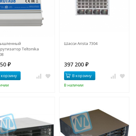
ышленный
Шасси Arista 7304
рутизатор Teltonika
08
250
397 200
₽
₽
 корзину
В корзину
личии
В наличии