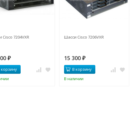
 Cisco 7204VXR
Шасси Cisco 7206VXR
300
15 300
₽
₽
 корзину
В корзину
личии
В наличии