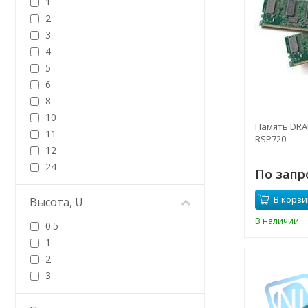
1
2
3
4
5
6
8
10
Память DRAM
11
RSP720
12
24
По запр
В корзи
Высота, U
В наличии
0.5
1
2
3