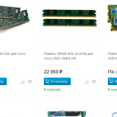
 2Gb для Cisco
Память DRAM 4Gb (2x2Gb) для
Памя
Cisco 3925-3945E ISR
ASR1
22 050
По 
₽
ну
В корзину
В
В наличии
В на