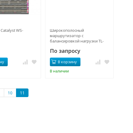
Catalyst WS-
Широкополосный
маршрутизатор с
балансировкой нагрузки TL-
R470T+
По запросу
ну
В корзину
В наличии
.
10
11