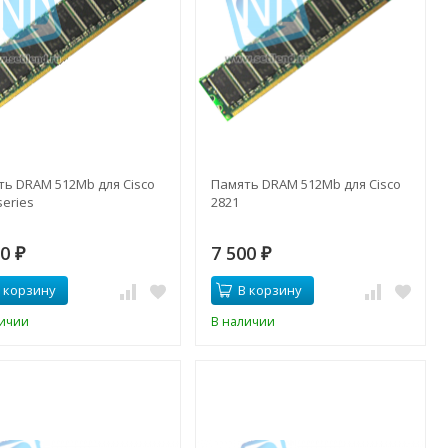
ть DRAM 512Mb для Cisco
Память DRAM 512Mb для Cisco
series
2821
50
7 500
₽
₽
 корзину
В корзину
личии
В наличии