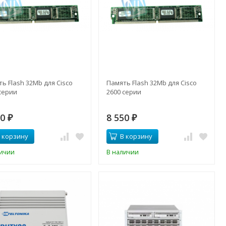
ь Flash 32Mb для Cisco
Память Flash 32Mb для Cisco
серии
2600 серии
50
8 550
₽
₽
 корзину
В корзину
личии
В наличии