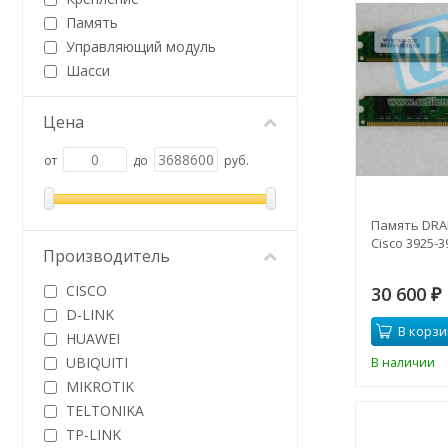
Память
Управляющий модуль
Шасси
Цена
от
до
руб.
Память DRAM
Cisco 3925-3
Производитель
CISCO
30 600
₽
D-LINK
В корзи
HUAWEI
UBIQUITI
В наличии
MIKROTIK
TELTONIKA
TP-LINK