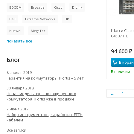
BDCOM
Brocade
Cisco
D-Link
Dell
Extreme Networks
HP
Шасси Cisco 
Huawei
MegaTec
C4507R+E
показать все
94 600
₽
Блог
В корзи
В наличии
8 апреля 2019
Гарантия на коммутаторы TFortis – 5 лет
30 января 2018
←
1
..
Новая модель взрывозащищенного
коммутатора TFortis уже в продаже!
7 июня 2017
Набор инструментов для работы с FTTH
кабелем
Все записи