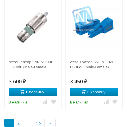
Аттенюатор SNR-ATT-MF-
Аттенюатор SNR-ATT-MF-
FC-10dB (Male-Female)
LC-10dB (Male-Female)
3 600
3 450
₽
₽
В корзину
В корзину
В наличии
В наличии
1
2
...
95
→