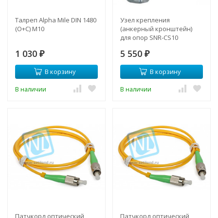
Талреп Alpha Mile DIN 1480
Узел крепления
(О+С) M10
(анкерный кронштейн)
для опор SNR-CS10
1 030
5 550
₽
₽
В корзину
В корзину
В наличии
В наличии
Патчкорд оптический
Патчкорд оптический