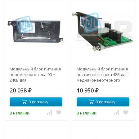
Модульный блок питания
Модульный блок питания
переменного тока 90 ~
постоянного тока 48В для
240В для
медиаконвертерного
медиаконвертерного
шасси SNR-CVT-CHASSIS-
20 038
10 950
шасси SNR-CVT-CHASSIS-
₽
10G
₽
10G
В корзину
В корзину
В наличии
В наличии