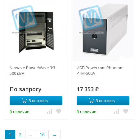
Newave PowerWave 3:3
ИБП Powercom Phantom
500 кВА
PTM-500A
По запросу
17 353
₽
В корзину
В корзину
В наличии
В наличии
1
2
...
16
→