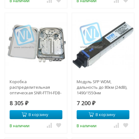
В наличии
В наличии
Коробка
Модуль SFP WDM,
распределительная
дальность до 80км (24dB),
оптическая SNR-FTTH-FDB-
1490/1550нм
24
8 305
7 200
₽
₽
В корзину
В корзину
В наличии
В наличии