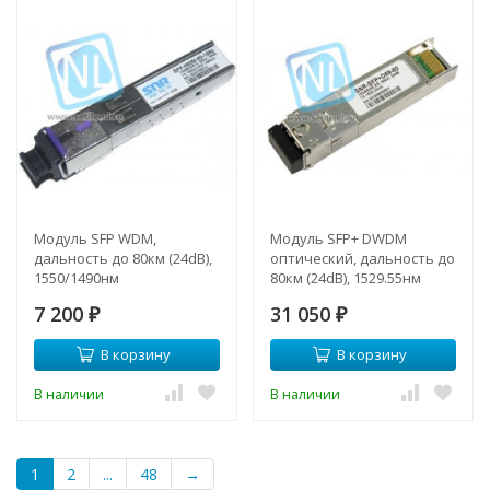
Модуль SFP WDM,
Модуль SFP+ DWDM
дальность до 80км (24dB),
оптический, дальность до
1550/1490нм
80км (24dB), 1529.55нм
7 200
31 050
₽
₽
В корзину
В корзину
В наличии
В наличии
1
2
...
48
→