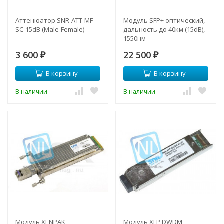
Аттенюатор SNR-ATT-MF-
Модуль SFP+ оптический,
SC-15dB (Male-Female)
дальность до 40км (15dB),
1550нм
3 600
22 500
₽
₽
В корзину
В корзину
В наличии
В наличии
Модуль XENPAK
Модуль XFP DWDM