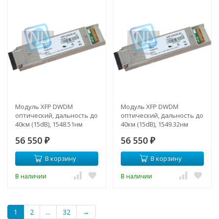
Модуль XFP DWDM
Модуль XFP DWDM
оптический, дальность до
оптический, дальность до
40км (15dB), 1548.51нм
40км (15dB), 1549.32нм
56 550
56 550
₽
₽
В корзину
В корзину
В наличии
В наличии
1
2
...
32
→