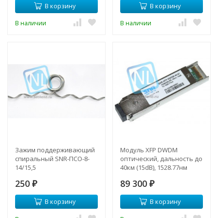
В корзину
В корзину
В наличии
В наличии
Зажим поддерживающий
Модуль XFP DWDM
спиральный SNR-ПСО-8-
оптический, дальность до
14/15,5
40км (15dB), 1528.77нм
250
89 300
₽
₽
В корзину
В корзину