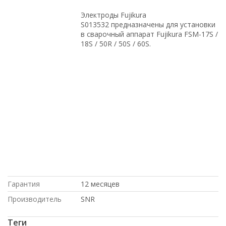
Электроды Fujikura
S013532 предназначены для установки
в сварочный аппарат Fujikura FSM-17S /
18S / 50R / 50S / 60S.
с доставкой по России, Juniper, с
доставкой по Казахстану, с большой
скидкой, HP, по выгодной цене, в
Москве, доставка в Киргизию, на
гарантии, Dell, по низким ценам, купить
б/у оборудование, под заказ, доставка
в Крым, по оптовым ценам, купить
новое оборудование, в магазине
СетиЛенд, под проект, Cisco, в
рассрочку, Intel
Гарантия
12 месяцев
Производитель
SNR
Теги