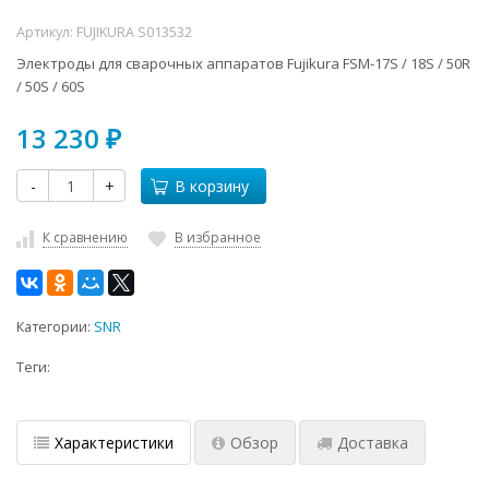
Артикул:
FUJIKURA S013532
Электроды для сварочных аппаратов Fujikura FSM-17S / 18S / 50R
/ 50S / 60S
13 230
₽
-
+
В корзину
К сравнению
В избранное
Категории:
SNR
Теги:
Характеристики
Обзор
Доставка