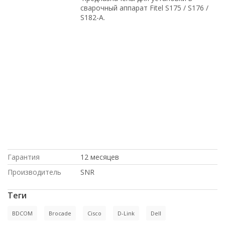
сварочный аппарат Fitel S175 / S176 /
S182-A.
под заказ, Juniper, на гарантии, купить
новое оборудование, доставка в Крым,
Intel, Cisco, в магазине СетиЛенд, с
большой скидкой, под проект, по
оптовым ценам, Dell, в рассрочку, с
доставкой по Казахстану, по низким
ценам, доставка в Киргизию, по
выгодной цене, в Москве, HP, с
доставкой по России, купить б/у
оборудование
Гарантия
12 месяцев
Производитель
SNR
Теги
BDCOM
Brocade
Cisco
D-Link
Dell