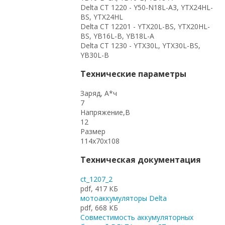
Delta CT 1220 - Y50-N18L-A3, YTX24HL-
BS, YTX24HL
Delta CT 12201 - YTX20L-BS, YTX20HL-
BS, YB16L-B, YB18L-A
Delta CT 1230 - YTX30L, YТX30L-BS,
YB30L-B
Технические параметры
Заряд, А*ч
7
Напряжение,В
12
Размер
114x70x108
Техническая документация
ct_1207_2
pdf, 417 КБ
мотоаккумуляторы Delta
pdf, 668 КБ
Совместимость аккумуляторных