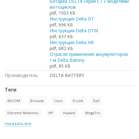
батарей DELTA серии СТ с моделями
мотоциклов
pdf, 1503 КБ
Инструкция Delta DT
pdf, 696 КБ
Инструкция Delta DTM
pdf, 637 КБ
Инструкция Delta HR
pdf, 682 КБ
Отрасли применения аккумуляторов
т.м Delta Battery
pdf, 85 КБ
Производитель
DELTA BATTERY
Теги
BDCOM
Brocade
Cisco
D-Link
Dell
Extreme Networks
HP
Huawei
MegaTec
показать все