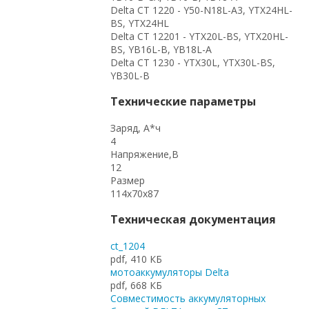
Delta CT 1220 - Y50-N18L-A3, YTX24HL-
BS, YTX24HL
Delta CT 12201 - YTX20L-BS, YTX20HL-
BS, YB16L-B, YB18L-A
Delta CT 1230 - YTX30L, YТX30L-BS,
YB30L-B
Технические параметры
Заряд, А*ч
4
Напряжение,В
12
Размер
114x70x87
Техническая документация
ct_1204
pdf, 410 КБ
мотоаккумуляторы Delta
pdf, 668 КБ
Совместимость аккумуляторных