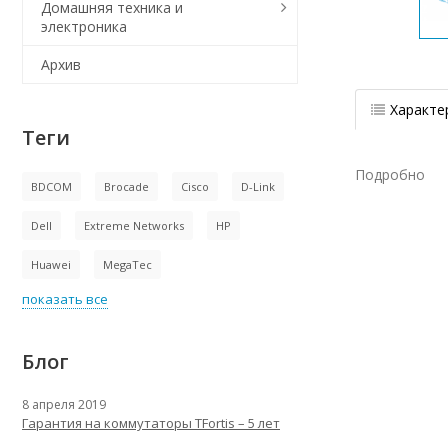
Домашняя техника и
электроника
Архив
Характе
Теги
Подробно
BDCOM
Brocade
Cisco
D-Link
Dell
Extreme Networks
HP
Huawei
MegaTec
показать все
Блог
8 апреля 2019
Гарантия на коммутаторы TFortis – 5 лет