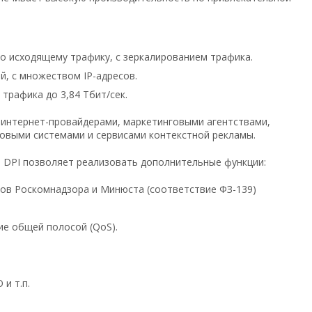
по исходящему трафику, с зеркалированием трафика.
й, с множеством IP-адресов.
рафика до 3,84 Тбит/сек.
интернет-провайдерами, маркетинговыми агентствами,
ковыми системами и сервисами контекстной рекламы.
 DPI позволяет реализовать дополнительные функции:
ов Роскомнадзора и Минюста (соответствие ФЗ-139)
ие общей полосой (QoS).
и т.п.