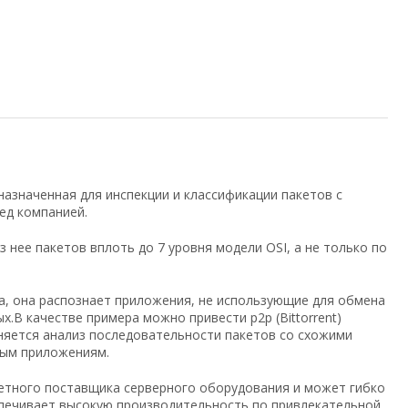
назначенная для инспекции и классификации пакетов с
ед компанией.
нее пакетов вплоть до 7 уровня модели OSI, а не только по
а, она распознает приложения, не использующие для обмена
х.В качестве примера можно привести p2p (Bittorrent)
няется анализ последовательности пакетов со схожими
ным приложениям.
ретного поставщика серверного оборудования и может гибко
спечивает высокую производительность по привлекательной