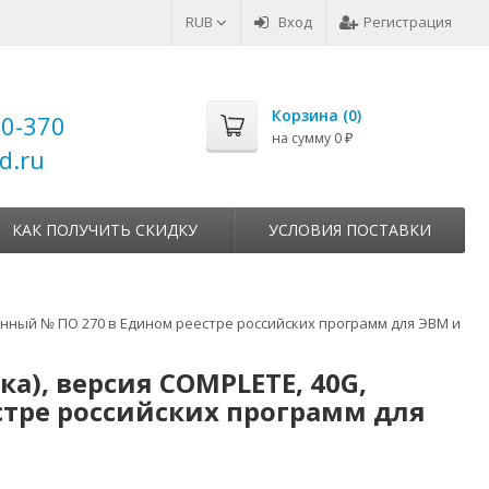
RUB
Вход
Регистрация
Корзина (
0
)
00-370
на сумму
0
₽
d.ru
КАК ПОЛУЧИТЬ СКИДКУ
УСЛОВИЯ ПОСТАВКИ
онный № ПО 270 в Едином реестре российских программ для ЭВМ и
а), версия COMPLETE, 40G,
стре российских программ для