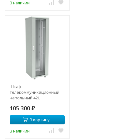
В наличии
Шкаф
телекоммуникационный
напольный 42U
600x1000мм, серия TFC
105 300
(SNR-TFC-426010-GS-G)
₽
В корзину
В наличии