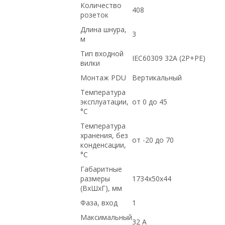
Количество
408
розеток
Длина шнура,
3
м
Тип входной
IEC60309 32A (2P+PE)
вилки
Монтаж PDU
Вертикальный
Температура
эксплуатации,
от 0 до 45
°C
Температура
хранения, без
от -20 до 70
конденсации,
°С
Габаритные
размеры
1734х50х44
(ВхШхГ), мм
Фаза, вход
1
Максимальный
32 A