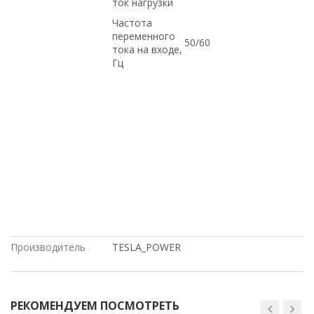
ток нагрузки
Частота
переменного
50/60
тока на входе,
Гц
ДОСТАВКА В КРЫМ, купить б/у
оборудование,, в магазине СетиЛенд,
Hp, на гарантии, Intel, с доставкой по
Казахстану, Dell, С БОЛЬШОЙ
СКИДКОЙ, Cisco, С ДСОТАВКОЙ ПО
РОССИИ, доставка в Киргизию, ПО
ОПТОВЫМ ЦЕНАМ, ПО НИЗКИМ
ЦЕНАМ, под проект, ПОД ЗАКАЗ,
купить НОВОЕ оборудование,, по
выгодной цене
Производитель
TESLA_POWER
РЕКОМЕНДУЕМ ПОСМОТРЕТЬ