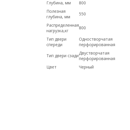
Глубина, мм
800
Полезная
550
глубина, мм
Распределенная
800
нагрузка,кг
Тип двери
Одностворчатая
спереди
перфорированная
Двустворчатая
Тип двери сзади
перфорированная
Цвет
Черный
ДОСТАВКА В КРЫМ, ПО ОПТОВЫМ
ЦЕНАМ, на гарантии, С ДСОТАВКОЙ ПО
РОССИИ, по выгодной цене, купить
НОВОЕ оборудование,, Hp, С
БОЛЬШОЙ СКИДКОЙ, купить б/у
оборудование,, доставка в Киргизию,
ПО НИЗКИМ ЦЕНАМ, Intel, ПОД ЗАКАЗ,
в магазине СетиЛенд, Dell, под проект,
Cisco, с доставкой по Казахстану