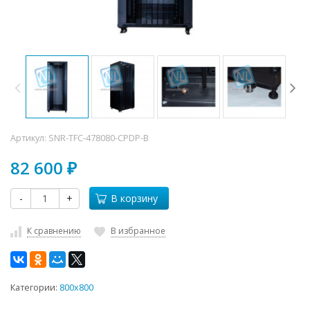
Артикул:
SNR-TFC-478080-CPDP-B
82 600
₽
-
+
В корзину
К сравнению
В избранное
Категории:
800x800