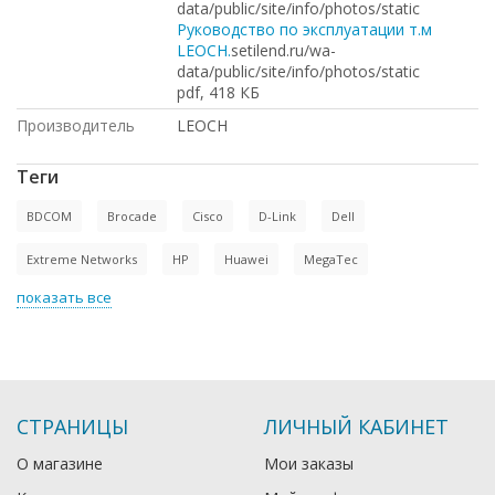
data/public/site/info/photos/static
Руководство по эксплуатации т.м
LEOCH.
setilend.ru/wa-
data/public/site/info/photos/static
pdf, 418 КБ
Производитель
LEOCH
Теги
BDCOM
Brocade
Cisco
D-Link
Dell
Extreme Networks
HP
Huawei
MegaTec
показать все
СТРАНИЦЫ
ЛИЧНЫЙ КАБИНЕТ
О магазине
Мои заказы