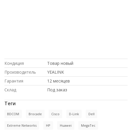
на гарантии, Dell, под проект, купить
НОВОЕ оборудование,, с доставкой по
Казахстану, по выгодной цене,
ДОСТАВКА В КРЫМ, в магазине
СетиЛенд, ПО ОПТОВЫМ ЦЕНАМ,
Cisco, доставка в Киргизию, Intel, Hp,
ПОД ЗАКАЗ, ПО НИЗКИМ ЦЕНАМ, С
БОЛЬШОЙ СКИДКОЙ, купить б/у
оборудование,, С ДСОТАВКОЙ ПО
РОССИИ
Кондиция
Товар новый
Производитель
YEALINK
Гарантия
12 месяцев
Склад
Под заказ
Теги
BDCOM
Brocade
Cisco
D-Link
Dell
Extreme Networks
HP
Huawei
MegaTec