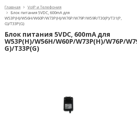
Главная
VoIP и Телефония
Блок питания 5VDC, 600mA для
W53P(H)/W56H/W60P/W73P(H)/W76P/W79P/W59R/T30(P)/T31(P,
G)/T33P(G)
Блок питания 5VDC, 600mA для
W53P(H)/W56H/W60P/W73P(H)/W76P/W79
G)/T33P(G)