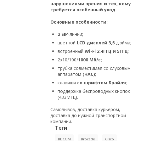
нарушениями зрения и тех, кому
требуется особенный уход.
Основные особенности:
2 SIP
-линии;
цветной
LCD дисплей 3,5
дюйма;
встроенный
Wi-Fi 2.4ГГц и 5ГГц
;
2х10/100/
1000 Мб/с;
трубка совместимая со слуховым
аппаратом
(HAC)
;
клавиши
со шрифтом Брайля
;
поддержка беспроводных кнопок
(433МГц).
Самовывоз, доставка курьером,
доставка до нужной транспортной
компании.
Теги
BDCOM
Brocade
Cisco