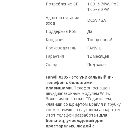
Потребление БП
1.09~6.76W, PoE:
1.65~9.07W
Адаптер питания
DC5V / 2A
вход
Поддержка PoE
Да
Кондиция
Товар новый
Производитель
FANVIL
Гарантия
12 месяцев
Склад
Под заказ
Fanvil X305
- это
уникальный
IP-
телефон с большими
клавишами
.
Телефон оснащен
двухдиапазонным модулем Wi-Fi,
большим цветным LCD дисплеем,
клавиши со шрифтом Брайля и трубку
совместимую со слуховым аппаратом.
Этот телефон разработан
для
больниц, учреждений для
престарелых, людей с