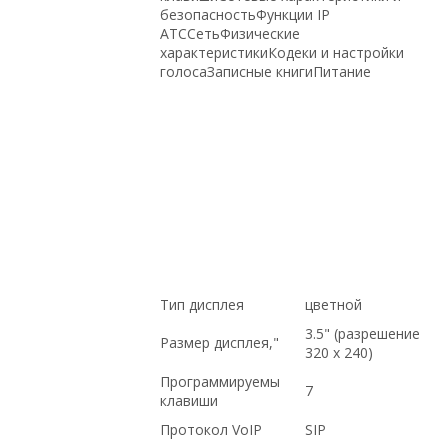
безопасностьФункции IP
АТССетьФизические
характеристикиКодеки и настройки
голосаЗаписные книгиПитание
в магазине СетиЛенд, Hp, купить
НОВОЕ оборудование,, ПО ОПТОВЫМ
ЦЕНАМ, по выгодной цене, ПО
НИЗКИМ ЦЕНАМ, на гарантии, купить
б/у оборудование,, с доставкой по
Казахстану, Intel, Cisco, под проект,
ДОСТАВКА В КРЫМ, доставка в
Киргизию, ПОД ЗАКАЗ, Dell, С
ДСОТАВКОЙ ПО РОССИИ, С
БОЛЬШОЙ СКИДКОЙ
Тип дисплея
цветной
3.5" (разрешение
Размер дисплея,"
320 x 240)
Программируемы
7
клавиши
Протокол VoIP
SIP