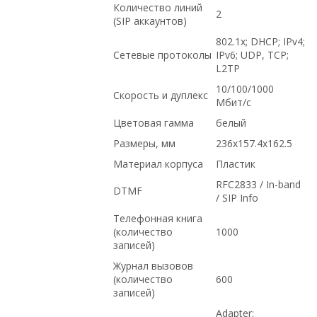
Количество линий
2
(SIP аккаунтов)
802.1x; DHCP; IPv4;
Сетевые протоколы
IPv6; UDP, TCP;
L2TP
10/100/1000
Скорость и дуплекс
Мбит/с
Цветовая гамма
белый
Размеры, мм
236x157.4x162.5
Материал корпуса
Пластик
RFC2833 / In-band
DTMF
/ SIP Info
Телефонная книга
(количество
1000
записей)
Журнал вызовов
(количество
600
записей)
Adapter: