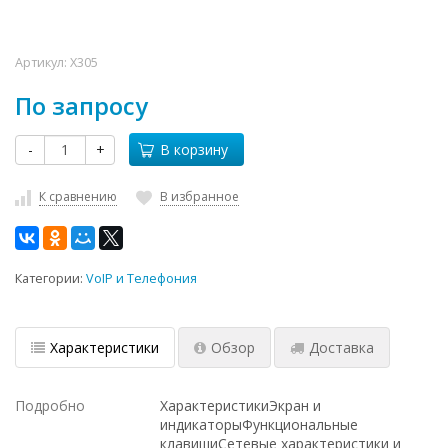
Артикул:
X305
По запросу
-
+
В корзину
К сравнению
В избранное
Категории:
VoIP и Телефония
Характеристики
Обзор
Доставка
Подробно
ХарактеристикиЭкран и
индикаторыФункциональные
клавишиСетевые характеристики и