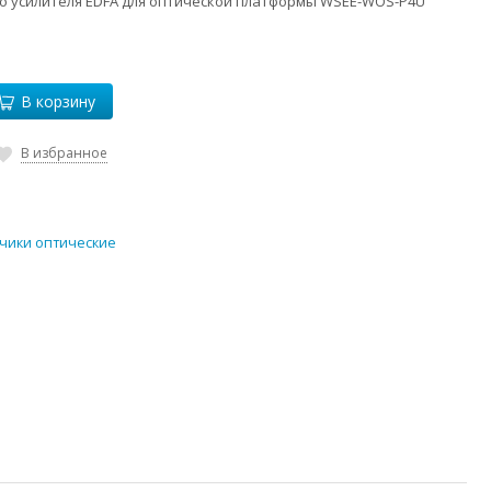
о усилителя EDFA для оптической платформы WSEE-WOS-P4U
В корзину
В избранное
чики оптические