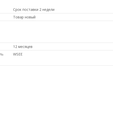
Срок поставки 2 недели
Товар новый
доставка в Киргизию, доставка в Крым, с большой скидкой
под проект, купить б/у оборудование, в рассрочку, в Москв
купить новое оборудование, с доставкой по России, под
12 месяцев
ль
WSEE