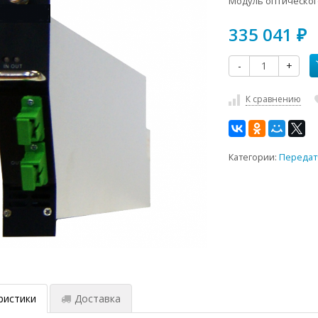
Модуль оптическог
335 041
₽
-
+
К сравнению
Категории:
Передат
ристики
Доставка